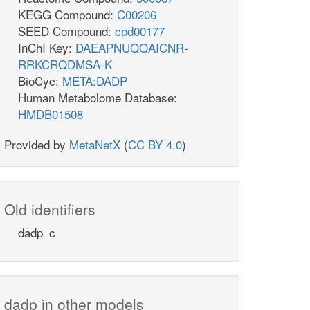
KEGG Compound:
C00206
SEED Compound:
cpd00177
InChI Key:
DAEAPNUQQAICNR-
RRKCRQDMSA-K
BioCyc:
META:DADP
Human Metabolome Database:
HMDB01508
Provided by
MetaNetX
(
CC BY 4.0
)
Old identifiers
dadp_c
dadp in other models