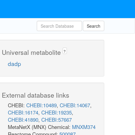
Search
Universal metabolite
?
dadp
External database links
CHEBI:
CHEBI:10489
,
CHEBI:14067
,
CHEBI:16174
,
CHEBI:19235
,
CHEBI:41890
,
CHEBI:57667
MetaNetX (MNX) Chemical:
MNXM374
Reactome Compound:
500087