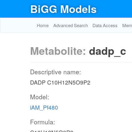
BiGG Models
Home
Advanced Search
Data Access
Memo
Metabolite:
dadp_c
Descriptive name:
DADP C10H12N5O9P2
Model:
iAM_Pf480
Formula: