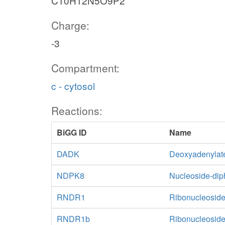
C10H12N5O9P2
Charge:
-3
Compartment:
c - cytosol
Reactions:
BiGG ID
Name
DADK
Deoxyadenylat
NDPK8
Nucleoside-dip
RNDR1
Ribonucleoside
RNDR1b
Ribonucleoside