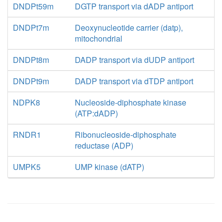
DNDPt59m
DGTP transport via dADP antiport
DNDPt7m
Deoxynucleotide carrier (datp),
mitochondrial
DNDPt8m
DADP transport via dUDP antiport
DNDPt9m
DADP transport via dTDP antiport
NDPK8
Nucleoside-diphosphate kinase
(ATP:dADP)
RNDR1
Ribonucleoside-diphosphate
reductase (ADP)
UMPK5
UMP kinase (dATP)