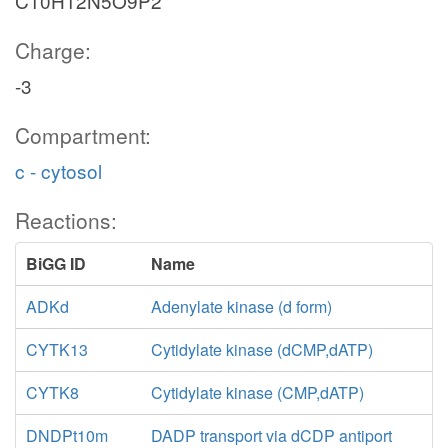
C10H12N5O9P2
Charge:
-3
Compartment:
c - cytosol
Reactions:
BiGG ID
Name
ADKd
Adenylate kinase (d form)
CYTK13
Cytidylate kinase (dCMP,dATP)
CYTK8
Cytidylate kinase (CMP,dATP)
DNDPt10m
DADP transport via dCDP antiport