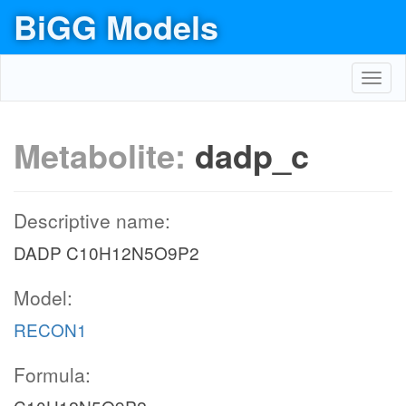
BiGG Models
Toggl
navig
Metabolite:
dadp_c
Descriptive name:
DADP C10H12N5O9P2
Model:
RECON1
Formula: