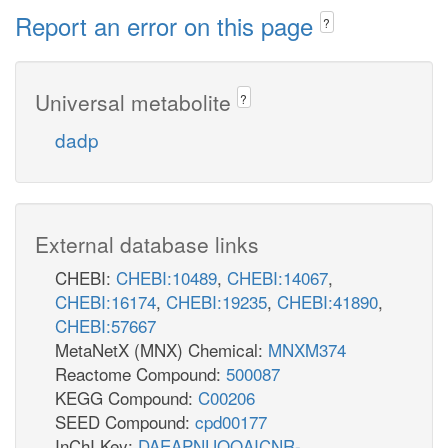
Report an error on this page
?
Universal metabolite
?
dadp
External database links
CHEBI:
CHEBI:10489
,
CHEBI:14067
,
CHEBI:16174
,
CHEBI:19235
,
CHEBI:41890
,
CHEBI:57667
MetaNetX (MNX) Chemical:
MNXM374
Reactome Compound:
500087
KEGG Compound:
C00206
SEED Compound:
cpd00177
InChI Key:
DAEAPNUQQAICNR-