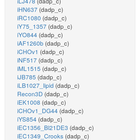
iLJ478
(dadp_c)
iHN637
(dadp_c)
iRC1080
(dadp_c)
iY75_1357
(dadp_c)
iYO844
(dadp_c)
iAF1260b
(dadp_c)
iCHOv1
(dadp_c)
iNF517
(dadp_c)
iML1515
(dadp_c)
iJB785
(dadp_c)
iLB1027_lipid
(dadp_c)
Recon3D
(dadp_c)
iEK1008
(dadp_c)
iCHOv1_DG44
(dadp_c)
iYS854
(dadp_c)
iEC1356_Bl21DE3
(dadp_c)
iEC1349_Crooks
(dadp_c)