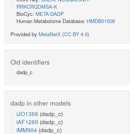
RRKCRQDMSA-K
BioCyc:
META:DADP
Human Metabolome Database:
HMDB01508
Provided by
MetaNetX
(
CC BY 4.0
)
Old identifiers
dadp_c
dadp in other models
iJO1366
(dadp_c)
iAF1260
(dadp_c)
iMM904
(dadp_c)