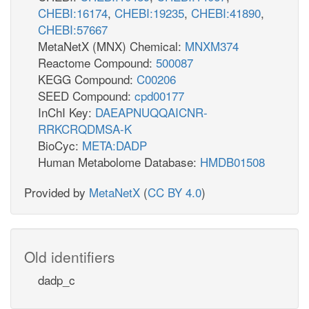
CHEBI:16174
,
CHEBI:19235
,
CHEBI:41890
,
CHEBI:57667
MetaNetX (MNX) Chemical:
MNXM374
Reactome Compound:
500087
KEGG Compound:
C00206
SEED Compound:
cpd00177
InChI Key:
DAEAPNUQQAICNR-
RRKCRQDMSA-K
BioCyc:
META:DADP
Human Metabolome Database:
HMDB01508
Provided by
MetaNetX
(
CC BY 4.0
)
Old identifiers
dadp_c