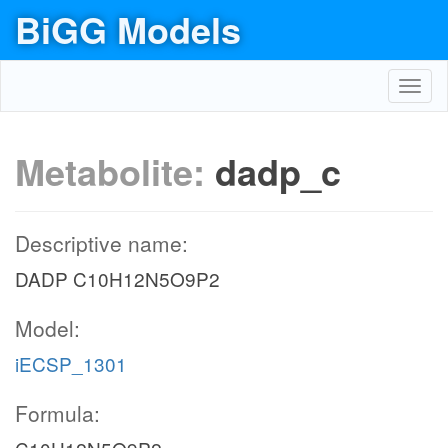
BiGG Models
Toggl
navig
Metabolite:
dadp_c
Descriptive name:
DADP C10H12N5O9P2
Model:
iECSP_1301
Formula: