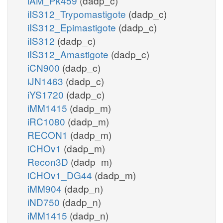
iAM_Pk459
(dadp_c)
iIS312_Trypomastigote
(dadp_c)
iIS312_Epimastigote
(dadp_c)
iIS312
(dadp_c)
iIS312_Amastigote
(dadp_c)
iCN900
(dadp_c)
iJN1463
(dadp_c)
iYS1720
(dadp_c)
iMM1415
(dadp_m)
iRC1080
(dadp_m)
RECON1
(dadp_m)
iCHOv1
(dadp_m)
Recon3D
(dadp_m)
iCHOv1_DG44
(dadp_m)
iMM904
(dadp_n)
iND750
(dadp_n)
iMM1415
(dadp_n)