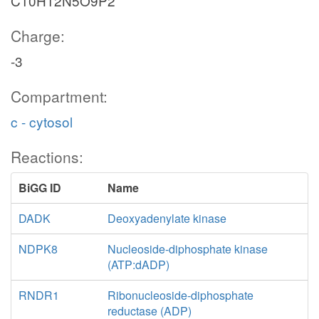
C10H12N5O9P2
Charge:
-3
Compartment:
c - cytosol
Reactions:
BiGG ID
Name
DADK
Deoxyadenylate kinase
NDPK8
Nucleoside-diphosphate kinase
(ATP:dADP)
RNDR1
Ribonucleoside-diphosphate
reductase (ADP)