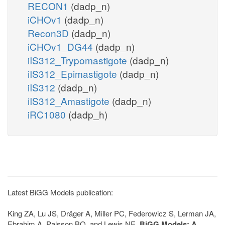
RECON1
(dadp_n)
iCHOv1
(dadp_n)
Recon3D
(dadp_n)
iCHOv1_DG44
(dadp_n)
iIS312_Trypomastigote
(dadp_n)
iIS312_Epimastigote
(dadp_n)
iIS312
(dadp_n)
iIS312_Amastigote
(dadp_n)
iRC1080
(dadp_h)
Latest BiGG Models publication:
King ZA, Lu JS, Dräger A, Miller PC, Federowicz S, Lerman JA,
Ebrahim A, Palsson BO, and Lewis NE.
BiGG Models: A