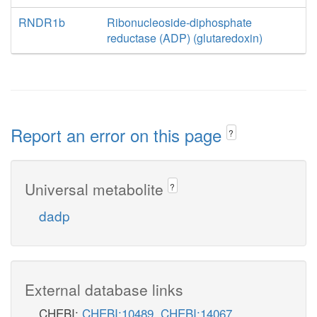
RNDR1b
Ribonucleoside-diphosphate
reductase (ADP) (glutaredoxin)
Report an error on this page
?
Universal metabolite
?
dadp
External database links
CHEBI:
CHEBI:10489
,
CHEBI:14067
,