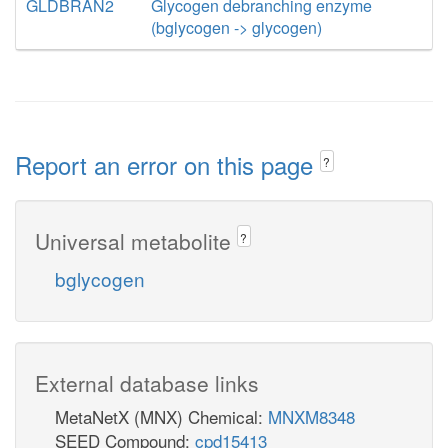
GLDBRAN2
Glycogen debranching enzyme
(bglycogen -> glycogen)
Report an error on this page
?
Universal metabolite
?
bglycogen
External database links
MetaNetX (MNX) Chemical:
MNXM8348
SEED Compound:
cpd15413