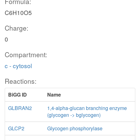
Formula:
C6H10O5
Charge:
0
Compartment:
c - cytosol
Reactions:
BiGG ID
Name
GLBRAN2
1,4-alpha-glucan branching enzyme
(glycogen -> bglycogen)
GLCP2
Glycogen phosphorylase