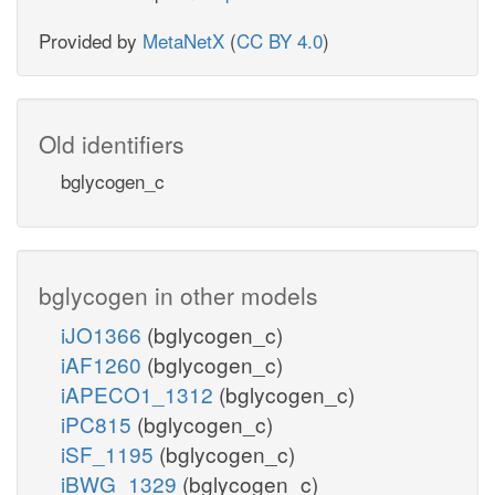
Provided by
MetaNetX
(
CC BY 4.0
)
Old identifiers
bglycogen_c
bglycogen in other models
iJO1366
(bglycogen_c)
iAF1260
(bglycogen_c)
iAPECO1_1312
(bglycogen_c)
iPC815
(bglycogen_c)
iSF_1195
(bglycogen_c)
iBWG_1329
(bglycogen_c)