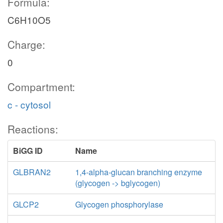
Formula:
C6H10O5
Charge:
0
Compartment:
c - cytosol
Reactions:
BiGG ID
Name
GLBRAN2
1,4-alpha-glucan branching enzyme
(glycogen -> bglycogen)
GLCP2
Glycogen phosphorylase