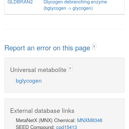
GLDBRAN2
Glycogen debranching enzyme
(bglycogen -> glycogen)
Report an error on this page
?
Universal metabolite
?
bglycogen
External database links
MetaNetX (MNX) Chemical:
MNXM8348
SEED Compound:
cpd15413