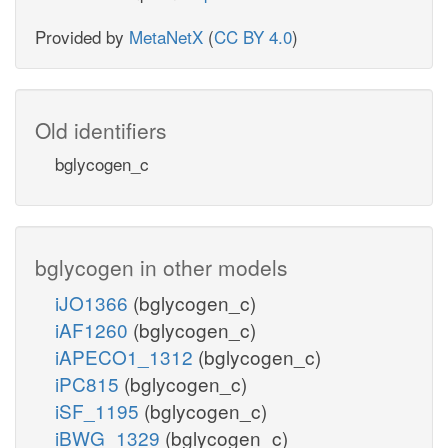
Provided by
MetaNetX
(
CC BY 4.0
)
Old identifiers
bglycogen_c
bglycogen in other models
iJO1366
(bglycogen_c)
iAF1260
(bglycogen_c)
iAPECO1_1312
(bglycogen_c)
iPC815
(bglycogen_c)
iSF_1195
(bglycogen_c)
iBWG_1329
(bglycogen_c)