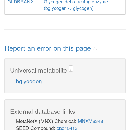
GLDBRAN2
Glycogen debranching enzyme
(bglycogen -> glycogen)
Report an error on this page
?
Universal metabolite
?
bglycogen
External database links
MetaNetX (MNX) Chemical:
MNXM8348
SEED Compound:
cpd15413