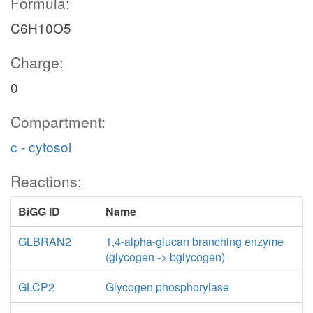
Formula:
C6H10O5
Charge:
0
Compartment:
c - cytosol
Reactions:
BiGG ID
Name
GLBRAN2
1,4-alpha-glucan branching enzyme
(glycogen -> bglycogen)
GLCP2
Glycogen phosphorylase