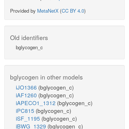
Provided by
MetaNetX
(
CC BY 4.0
)
Old identifiers
bglycogen_c
bglycogen in other models
iJO1366
(bglycogen_c)
iAF1260
(bglycogen_c)
iAPECO1_1312
(bglycogen_c)
iPC815
(bglycogen_c)
iSF_1195
(bglycogen_c)
iBWG_1329
(bglycogen_c)