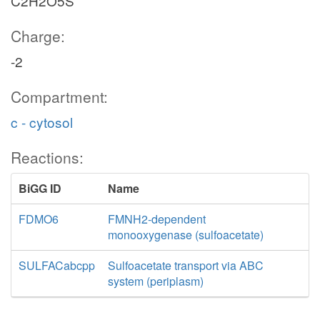
C2H2O5S
Charge:
-2
Compartment:
c - cytosol
Reactions:
BiGG ID
Name
FDMO6
FMNH2-dependent
monooxygenase (sulfoacetate)
SULFACabcpp
Sulfoacetate transport via ABC
system (periplasm)