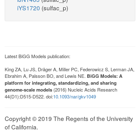
iYS1720
(sulfac_p)
Latest BiGG Models publication:
King ZA, Lu JS, Dräger A, Miller PC, Federowicz S, Lerman JA,
Ebrahim A, Palsson BO, and Lewis NE.
BiGG Models: A
platform for integrating, standardizing, and sharing
genome-scale models
(2016) Nucleic Acids Research
44(D1):D515-D522. doi:
10.1093/nar/gkv1049
Copyright © 2019 The Regents of the University
of California.