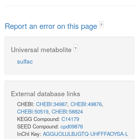
Report an error on this page
?
Universal metabolite
?
sulfac
External database links
CHEBI:
CHEBI:34987
,
CHEBI:49876
,
CHEBI:50519
,
CHEBI:58824
KEGG Compound:
C14179
SEED Compound:
cpd09878
InChI Key:
AGGIJOLULBJGTQ-UHFFFAOYSA-L