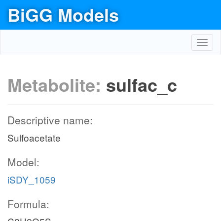
BiGG Models
Toggl
navig
Metabolite:
sulfac_c
Descriptive name:
Sulfoacetate
Model:
iSDY_1059
Formula: