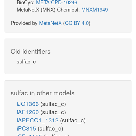
BioCyc:
META:CPD-10246
MetaNetX (MNX) Chemical:
MNXM1949
Provided by
MetaNetX
(
CC BY 4.0
)
Old identifiers
sulfac_c
sulfac in other models
iJO1366
(sulfac_c)
iAF1260
(sulfac_c)
iAPECO1_1312
(sulfac_c)
iPC815
(sulfac_c)