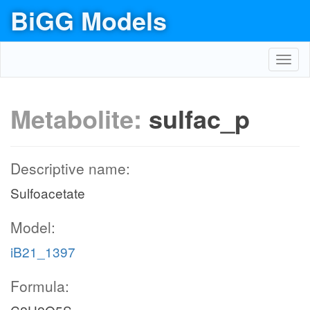
BiGG Models
Toggl
navig
Metabolite:
sulfac_p
Descriptive name:
Sulfoacetate
Model:
iB21_1397
Formula: