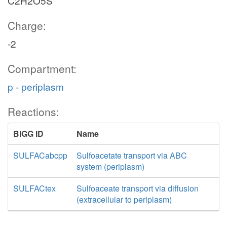
C2H2O5S
Charge:
-2
Compartment:
p - periplasm
Reactions:
BiGG ID
Name
SULFACabcpp
Sulfoacetate transport via ABC
system (periplasm)
SULFACtex
Sulfoaceate transport via diffusion
(extracellular to periplasm)