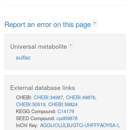
Report an error on this page
?
Universal metabolite
?
sulfac
External database links
CHEBI:
CHEBI:34987
,
CHEBI:49876
,
CHEBI:50519
,
CHEBI:58824
KEGG Compound:
C14179
SEED Compound:
cpd09878
InChI Key:
AGGIJOLULBJGTQ-UHFFFAOYSA-L