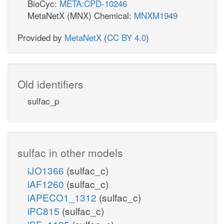
BioCyc:
META:CPD-10246
MetaNetX (MNX) Chemical:
MNXM1949
Provided by
MetaNetX
(
CC BY 4.0
)
Old identifiers
sulfac_p
sulfac in other models
iJO1366
(sulfac_c)
iAF1260
(sulfac_c)
iAPECO1_1312
(sulfac_c)
iPC815
(sulfac_c)