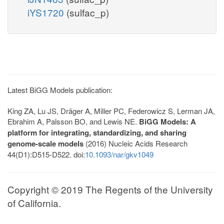
iYS1720
(sulfac_p)
Latest BiGG Models publication:
King ZA, Lu JS, Dräger A, Miller PC, Federowicz S, Lerman JA,
Ebrahim A, Palsson BO, and Lewis NE.
BiGG Models: A
platform for integrating, standardizing, and sharing
genome-scale models
(2016) Nucleic Acids Research
44(D1):D515-D522. doi:
10.1093/nar/gkv1049
Copyright © 2019 The Regents of the University
of California.