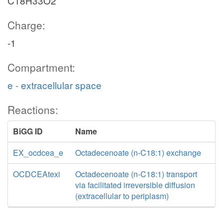
C18H33O2
Charge:
-1
Compartment:
e - extracellular space
Reactions:
BiGG ID
Name
EX_ocdcea_e
Octadecenoate (n-C18:1) exchange
OCDCEAtexi
Octadecenoate (n-C18:1) transport
via facilitated irreversible diffusion
(extracellular to periplasm)