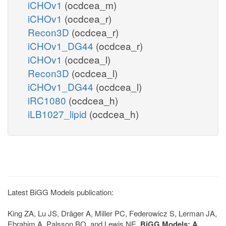
iCHOv1
(ocdcea_m)
iCHOv1
(ocdcea_r)
Recon3D
(ocdcea_r)
iCHOv1_DG44
(ocdcea_r)
iCHOv1
(ocdcea_l)
Recon3D
(ocdcea_l)
iCHOv1_DG44
(ocdcea_l)
iRC1080
(ocdcea_h)
iLB1027_lipid
(ocdcea_h)
Latest BiGG Models publication:
King ZA, Lu JS, Dräger A, Miller PC, Federowicz S, Lerman JA,
Ebrahim A, Palsson BO, and Lewis NE.
BiGG Models: A