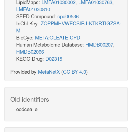
LipidMaps:
LMFA01030002
,
LMFA01030763
,
LMFA01030810
SEED Compound:
cpd00536
InChI Key:
ZQPPMHVWECSIRJ-KTKRTIGZSA-
M
BioCyc:
META:OLEATE-CPD
Human Metabolome Database:
HMDB00207
,
HMDB02066
KEGG Drug:
D02315
Provided by
MetaNetX
(
CC BY 4.0
)
Old identifiers
ocdcea_e