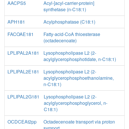
AACPS5
Acyl-[acyl-carrier-protein]
synthetase (n-C18:1)
APH181
Acylphosphatase (C18:1)
FACOAE181
Fatty-acid-CoA thioesterase
(octadecenoate)
LPLIPAL2A181
Lysophospholipase L2 (2-
acylglycerophosphotidate, n-C18:1)
LPLIPAL2E181
Lysophospholipase L2 (2-
acylglycerophosphoethanolamine,
n-C18:1)
LPLIPAL2G181
Lysophospholipase L2 (2-
acylglycerophosphoglycerol, n-
C18:1)
OCDCEAt2pp
Octadecenoate transport via proton
symport