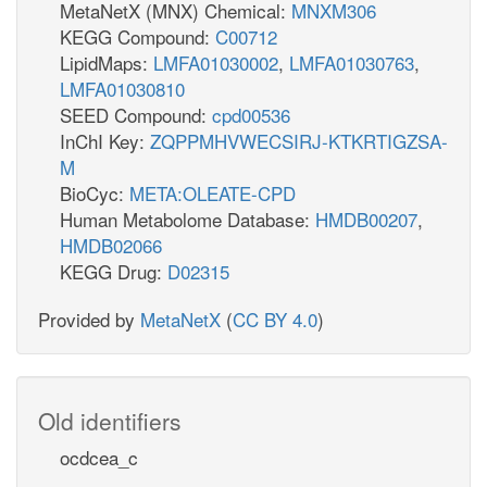
MetaNetX (MNX) Chemical:
MNXM306
KEGG Compound:
C00712
LipidMaps:
LMFA01030002
,
LMFA01030763
,
LMFA01030810
SEED Compound:
cpd00536
InChI Key:
ZQPPMHVWECSIRJ-KTKRTIGZSA-
M
BioCyc:
META:OLEATE-CPD
Human Metabolome Database:
HMDB00207
,
HMDB02066
KEGG Drug:
D02315
Provided by
MetaNetX
(
CC BY 4.0
)
Old identifiers
ocdcea_c