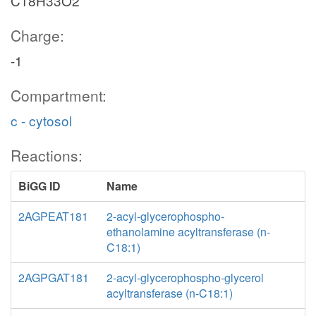
C18H33O2
Charge:
-1
Compartment:
c - cytosol
Reactions:
BiGG ID
Name
2AGPEAT181
2-acyl-glycerophospho-
ethanolamine acyltransferase (n-
C18:1)
2AGPGAT181
2-acyl-glycerophospho-glycerol
acyltransferase (n-C18:1)