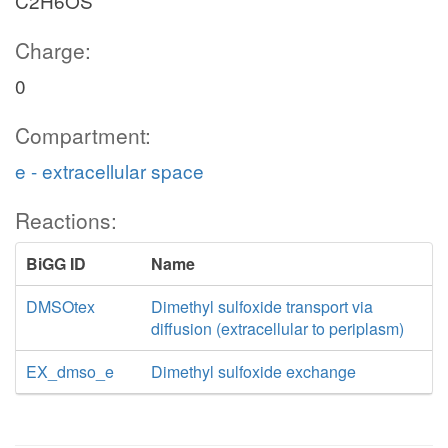
C2H6OS
Charge:
0
Compartment:
e - extracellular space
Reactions:
BiGG ID
Name
DMSOtex
Dimethyl sulfoxide transport via
diffusion (extracellular to periplasm)
EX_dmso_e
Dimethyl sulfoxide exchange