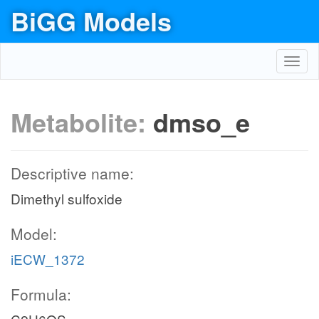
BiGG Models
Toggl
navig
Metabolite:
dmso_e
Descriptive name:
Dimethyl sulfoxide
Model:
iECW_1372
Formula: