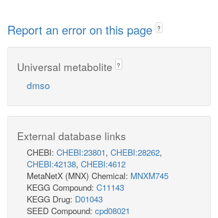
Report an error on this page
?
Universal metabolite
?
dmso
External database links
CHEBI:
CHEBI:23801
,
CHEBI:28262
,
CHEBI:42138
,
CHEBI:4612
MetaNetX (MNX) Chemical:
MNXM745
KEGG Compound:
C11143
KEGG Drug:
D01043
SEED Compound:
cpd08021