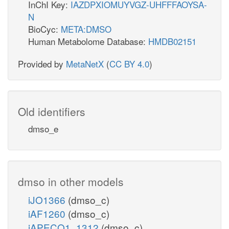
InChI Key:
IAZDPXIOMUYVGZ-UHFFFAOYSA-
N
BioCyc:
META:DMSO
Human Metabolome Database:
HMDB02151
Provided by
MetaNetX
(
CC BY 4.0
)
Old identifiers
dmso_e
dmso in other models
iJO1366
(dmso_c)
iAF1260
(dmso_c)
iAPECO1_1312
(dmso_c)