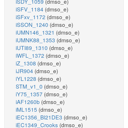
iSDY_1059
(dmso_e)
iSFV_1184
(dmso_e)
iSFxv_1172
(dmso_e)
iSSON_1240
(dmso_e)
iUMN146_1321
(dmso_e)
iUMNK88_1353
(dmso_e)
iUTI89_1310
(dmso_e)
iWFL_1372
(dmso_e)
iZ_1308
(dmso_e)
iJR904
(dmso_e)
iYL1228
(dmso_e)
STM_v1_0
(dmso_e)
iY75_1357
(dmso_e)
iAF1260b
(dmso_e)
iML1515
(dmso_e)
iEC1356_Bl21DE3
(dmso_e)
iEC1349_Crooks
(dmso_e)