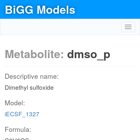
BiGG Models
Toggl
navig
Metabolite:
dmso_p
Descriptive name:
Dimethyl sulfoxide
Model:
iECSF_1327
Formula: