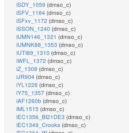
iSDY_1059
(dmso_c)
iSFV_1184
(dmso_c)
iSFxv_1172
(dmso_c)
iSSON_1240
(dmso_c)
iUMN146_1321
(dmso_c)
iUMNK88_1353
(dmso_c)
iUTI89_1310
(dmso_c)
iWFL_1372
(dmso_c)
iZ_1308
(dmso_c)
iJR904
(dmso_c)
iYL1228
(dmso_c)
iY75_1357
(dmso_c)
iAF1260b
(dmso_c)
iML1515
(dmso_c)
iEC1356_Bl21DE3
(dmso_c)
iEC1349_Crooks
(dmso_c)
iEC1364_W
(dmso_c)