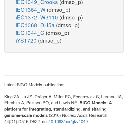
iEC1349_Crooks
(dmso_p)
iEC1364_W
(dmso_p)
iEC1372_W3110
(dmso_p)
iEC1368_DH5a
(dmso_p)
iEC1344_C
(dmso_p)
iYS1720
(dmso_p)
Latest BiGG Models publication:
King ZA, Lu JS, Dräger A, Miller PC, Federowicz S, Lerman JA,
Ebrahim A, Palsson BO, and Lewis NE.
BiGG Models: A
platform for integrating, standardizing, and sharing
genome-scale models
(2016) Nucleic Acids Research
44(D1):D515-D522. doi:
10.1093/nar/gkv1049