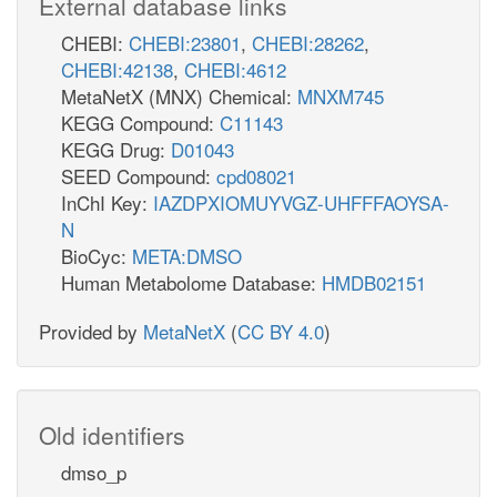
External database links
CHEBI:
CHEBI:23801
,
CHEBI:28262
,
CHEBI:42138
,
CHEBI:4612
MetaNetX (MNX) Chemical:
MNXM745
KEGG Compound:
C11143
KEGG Drug:
D01043
SEED Compound:
cpd08021
InChI Key:
IAZDPXIOMUYVGZ-UHFFFAOYSA-
N
BioCyc:
META:DMSO
Human Metabolome Database:
HMDB02151
Provided by
MetaNetX
(
CC BY 4.0
)
Old identifiers
dmso_p