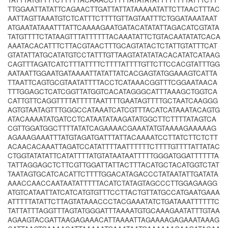
TTGGAATTATATTCAGAACTTGATTATTATAAAAATATTCTTAACTTTAC
AATTAGTTAAATGTCTCATTTCTTTTGTTAGTAATTTCTGGATAAATAAT
ATGAATATAAATTTATTCAAAAGAATGATACATATATTAGACATCGTATA
TATGTTTTCTATAAGTTTATTTTTTACAAATATTCTGTACAATATATCACA
AAATACACATTTCTTACGTAACTTTGCAGTATACTCTATTGTATTTCAT
GTATATTATGCATATGTCCTATTTGTTAAGTATATATACACATATCATAAG
CAGTTTAGATCATCTTTATTTTCTTTTATTTTGTTCTTCCACGTATTTGG
AATAATTGGAATGATAAAATTATATTATCACGAGTATGGAAAGTCATTA
TTAATTCAGTGCGTAATATTTTACCTCATAAACGGTTTCGGAATAACA
TTTGGAGCTCATCGGTTATGGTCACATAGGGCATTTAAAGCTGGTCA
CATTGTTCAGGTTTTATTTTTAATTTTGAATAGTTTTGCTAATCAAGGG
AGTGTAATAGTTTGGGCCATAAATCATCGTTTACATCATAAATACAGTG
ATACAAAATATGATCCTCATAATATAAGATATGGCTTCTTTTATAGTCA
CGTTGGATGGCTTTTATATCAGAAAACGAAATATGTAAAAGAAAAAG
AGAAAGAAATTTATGTAGATGATTTATTACAAAATCCTTATCTTCTCTT
ACAACACAAATTAGATCCATATTTTAATTTTTTCTTTTGTTTTATTATAC
CTGGTATATATTCATATTTTATGTATAATAATTTTTGGGATGGATTTTTTA
TATTAGGAGCTCTTCGTTGGATTATTACTTTACATGCTACATGGTCTAT
TAATAGTGCATCACATTCTTTTGGACATAGACCCTATAATATTGATATA
AAACCAACCAATAATATTTTTACATCTATAGTAGCCCTTGGAGAAGG
ATGTCATAATTATCATCATGTGTTTCCTTACTGTTATGCCATGAATGAAA
ATTTTTATATTCTTAGTATAAACCCTACGAAATATCTGATAAATTTTTTC
TATTATTTAGGTTTAGTATGGGATTTAAAATGTGCAAAGAATATTTGTAA
AGAAGTACGATTAAGAGAAACATTAAAATTAGAAAAGAGAAATAAAG