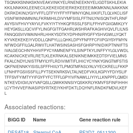
TSQNKKSNNKSKNVEAKVINKYELRNENEEKNYELIGDTSKHLEKIA
KKILNNKKKLEENECILKEKEIIDEIERKEKEEEEIMKMKNNLNAKKNK
DKRKDKINLYGIYVFFLQTFYIYFFYFFWNYIQNLIIIKIFLTLQLVKCLISF
VSNFWINNMNINLFKRMIHILDIVYMFSISLFFTNILYNISQNTHFLRNF
AVYSIVFHVYYAYVLFVKYIYTYHKQFRSSLFSFILFFHVFGIIGMIKLYY
HEYGKSLLIQCVIFYLINGFGITFGAHRLWSHRAFKAGHIVQVLFLILNS
FANQGSVIVWAINHRLHHKYSDTKYDPHNIRYGFFYSHVGWLLYQKT
KYVKEKEKEIYVDDLLQNPYLLLQHKLDPYFNFFFCFIIPGIYSYFMYN
NFWDGFFILGALRWIITLHATWSINSASHSFGHRPYNIDIKPTNNIFTS
IVALGEGCHNYHHVFPYCYAMNENFYILSINPTKYLINFFYYLGLVWDL
KCAKNICKEVRLRETLKLEKRNKALSENIKNEIMKKEDTSYVIELMNS
FKALCNDYLNISTFMYILYFLRDIVIMITIFLIHICYCYNKYGNGTMFSTIS
QKFNIENNKYISISLSFFFHIILYTLPMGTMFASLYALVYECKRELLFKKP
LFNHFFGSIISSFILLPYTSEKNRKSVLTALNEDFVKILKGPIYFDIYSLIF
TFFSVFYIMTYYIFGYFYFCTFFLGPYIVFNAWLLIYIYLLKNPPFLQMDI
NTKEVDIGVLNYVAFQSLLQWKKNNSIYQSKKRLYKMVFSFINFIHHH
LCYTHVVEFINASIPSYRTKEIYKHFDKTLDQYNFLRNDKFMDVLKEF
L
Associated reactions:
BiGG ID
Name
Gene reaction rule
DESAT18
Stearoyl CoA
PF3D7_0511200