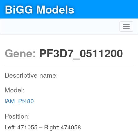
BiGG Models
Toggl
navig
Gene:
PF3D7_0511200
Descriptive name:
Model:
iAM_Pf480
Position:
Left: 471055 – Right: 474058