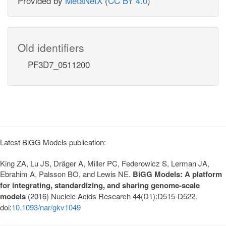
Provided by
MetaNetX
(
CC BY 4.0
)
Old identifiers
PF3D7_0511200
Latest BiGG Models publication:
King ZA, Lu JS, Dräger A, Miller PC, Federowicz S, Lerman JA,
Ebrahim A, Palsson BO, and Lewis NE.
BiGG Models: A platform
for integrating, standardizing, and sharing genome-scale
models
(2016) Nucleic Acids Research 44(D1):D515-D522.
doi:
10.1093/nar/gkv1049