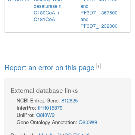
desaturase n
and
C180CoA n
PF3D7_1367500
C181CoA
and
PF3D7_1232300
Report an error on this page
?
External database links
NCBI Entrez Gene:
812825
InterPro:
IPR015876
UniProt:
Q8I0W9
Gene Ontology Annotation:
Q8I0W9