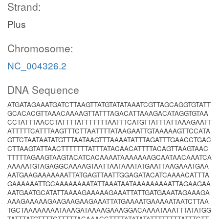
Strand:
Plus
Chromosome:
NC_004326.2
DNA Sequence
ATGATAGAAATGATCTTAAGTTATGTATATAAATCGTTAGCAGGTGTATT
GCACACGTTAAACAAAAGTTATTTAGACATTAAAGACATAGGTGTAA
CCTATTTAACCTATTTTATTTTTTTAATTTCATGTTATTTATTAAAGAATT
ATTTTTCATTTAAGTTTCTTAATTTTATAAGAATTGTAAAAAGTTCCATA
GTTCTAATAATATGTTTAATAAGTTTAAAATATTTAGATTTGAACCTGAC
CTTAAGTATTAACTTTTTTTATTTATACAACATTTTACAGTTAAGTAAC
TTTTTAGAAGTAAGTACATCACAAAATAAAAAAAGCAATAACAAATCA
AAAAATGTAGAGGCAAAAGTAATTAATAAATATGAATTAAGAAATGAA
AATGAAGAAAAAAATTATGAGTTAATTGGAGATACATCAAAACATTTA
GAAAAAATTGCAAAAAAAATATTAAATAATAAAAAAAAATTAGAAGAA
AATGAATGCATATTAAAAGAAAAAGAAATTATTGATGAAATAGAAAGA
AAAGAAAAAGAAGAAGAAGAAATTATGAAAATGAAAAATAATCTTAA
TGCTAAAAAAAATAAAGATAAAAGAAAGGACAAAATAAATTTATATGG
TATTTATGTTTTCTTTTTACAAACCTTTTATATATATTTTTTTTATTTCTT