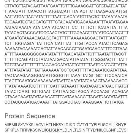
CATTAAGTGAAAACATTAAAAATGAAATAATGAAAAAAGAAGATACAA
GTTATGTTATAGAATTAATGAATTCTTTCAAAGCATTGTGTAATGATTAT
TTAAATATTTCAACCTTTATGTACATTTTATACTTCTTAAGAGATATTGT
AATTATGATTACTATATTTTTAATTCACATATGTTACTGTTATAATAAATA
TGGAAATGGTACGATGTTTTCTACAATATCACAAAAATTTAATATAGAA
AATAATAAATATATATCAATATCACTTTCCTTTTTCTTTCATATTATTTTA
TATACACTACCCATGGGAACTATGTTTGCAAGTTTATATGCATTAGTTT
ATGAATGTAAAAGAGAGCTACTTTTTAAAAAACCACTATTTAATCATT
TCTTTGGTAGTATTATTTCATCATTTATTTTGTTACCATATACTTCAGAG
AAAAATAGAAAATCAGTATTAACAGCGTTGAATGAAGATTTCGTTAAA
ATTTTAAAGGGGCCAATATATTTTGACATATATTCTTTAATATTTACCT
TTTTTTCAGTATTCTATATAATGACATATTATATATTTGGGTACTTTTATT
TCTGTACATTTTTTTTAGGACCATATATTGTTTTTAATGCATGGTTATTA
ATTTATATATATTTATTAAAAAATCCTCCATTTTTACAAATGGATATTAA
TACTAAAGAAGTGGATATTGGTGTTTTAAATTATGTTGCTTTCCAATCA
TTACTTCAATGGAAAAAAAATAATTCAATATATCAAAGTAAAAAGAGG
TTATATAAAATGGTTTTTTCATTTATAAATTTCATACATCATCACTTATGT
TATACTCATGTTGTTGAATTCATTAATGCTAGCATACCAAGTTACAGAA
CTAAAGAAATATATAAACATTTTGATAAAACCTTAGATCAGTATAATTT
CCTACGCAATGACAAATTTATGGACGTACTAAAGGAATTCTTATGA
Protein Sequence
MIEMILSYVYKSLAGVLHTLNKSYLDIKDIGVTYLTYFIFLISCYLLKNYF
SFKFLNFIRIVKSSIVLIICLISLKYLDLNLTLSINFFYLYNILQLSNFLEVS