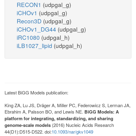
RECON1
(udpgal_g)
iCHOv1
(udpgal_g)
Recon3D
(udpgal_g)
iCHOv1_DG44
(udpgal_g)
iRC1080
(udpgal_h)
iLB1027_lipid
(udpgal_h)
Latest BiGG Models publication:
King ZA, Lu JS, Dräger A, Miller PC, Federowicz S, Lerman JA,
Ebrahim A, Palsson BO, and Lewis NE.
BiGG Models: A
platform for integrating, standardizing, and sharing
genome-scale models
(2016) Nucleic Acids Research
44(D1):D515-D522. doi:
10.1093/nar/gkv1049