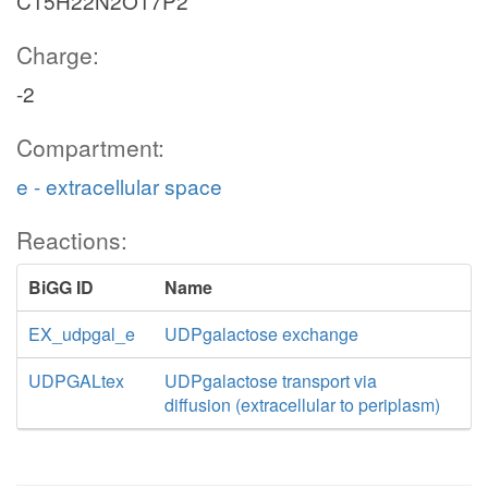
C15H22N2O17P2
Charge:
-2
Compartment:
e - extracellular space
Reactions:
BiGG ID
Name
EX_udpgal_e
UDPgalactose exchange
UDPGALtex
UDPgalactose transport via
diffusion (extracellular to periplasm)