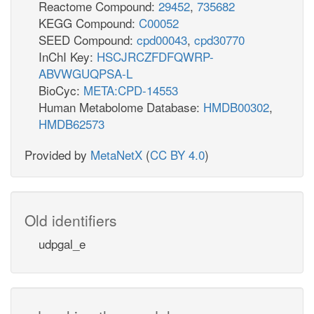
Reactome Compound:
29452
,
735682
KEGG Compound:
C00052
SEED Compound:
cpd00043
,
cpd30770
InChI Key:
HSCJRCZFDFQWRP-
ABVWGUQPSA-L
BioCyc:
META:CPD-14553
Human Metabolome Database:
HMDB00302
,
HMDB62573
Provided by
MetaNetX
(
CC BY 4.0
)
Old identifiers
udpgal_e