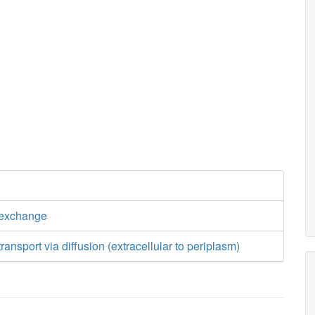
exchange
ansport via diffusion (extracellular to periplasm)