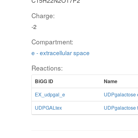
C15H22N2O17P2
Charge:
-2
Compartment:
e - extracellular space
Reactions:
BiGG ID
Name
EX_udpgal_e
UDPgalactose 
UDPGALtex
UDPgalactose tr