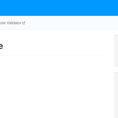
te Validator
e