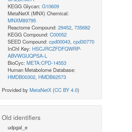
KEGG Glycan:
G10609
MetaNetX (MNX) Chemical:
MNXM89795
Reactome Compound:
29452
,
735682
KEGG Compound:
C00052
SEED Compound:
cpd00043
,
cpd30770
InChI Key:
HSCJRCZFDFQWRP-
ABVWGUQPSA-L
BioCyc:
META:CPD-14553
Human Metabolome Database:
HMDB00302
,
HMDB62573
Provided by
MetaNetX
(
CC BY 4.0
)
Old identifiers
udpgal_e