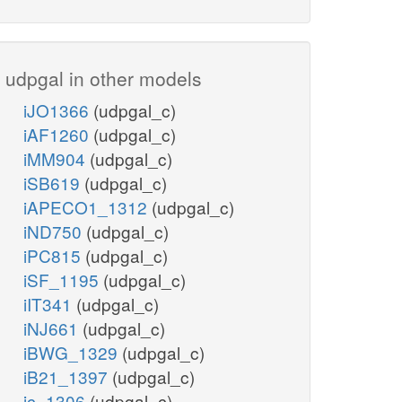
udpgal in other models
iJO1366
(udpgal_c)
iAF1260
(udpgal_c)
iMM904
(udpgal_c)
iSB619
(udpgal_c)
iAPECO1_1312
(udpgal_c)
iND750
(udpgal_c)
iPC815
(udpgal_c)
iSF_1195
(udpgal_c)
iIT341
(udpgal_c)
iNJ661
(udpgal_c)
iBWG_1329
(udpgal_c)
iB21_1397
(udpgal_c)
ic_1306
(udpgal_c)