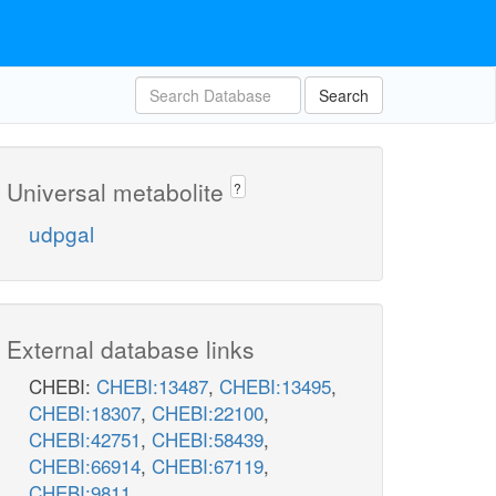
Search
Universal metabolite
?
udpgal
External database links
CHEBI:
CHEBI:13487
,
CHEBI:13495
,
CHEBI:18307
,
CHEBI:22100
,
CHEBI:42751
,
CHEBI:58439
,
CHEBI:66914
,
CHEBI:67119
,
CHEBI:9811