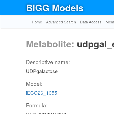
BiGG Models
Home
Advanced Search
Data Access
Memo
Metabolite:
udpgal_
Descriptive name:
UDPgalactose
Model:
iECO26_1355
Formula: