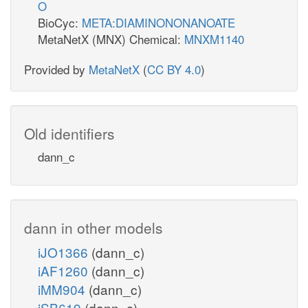
O
BioCyc:
META:DIAMINONONANOATE
MetaNetX (MNX) Chemical:
MNXM1140
Provided by
MetaNetX
(
CC BY 4.0
)
Old identifiers
dann_c
dann in other models
iJO1366
(dann_c)
iAF1260
(dann_c)
iMM904
(dann_c)
iSB619
(dann_c)