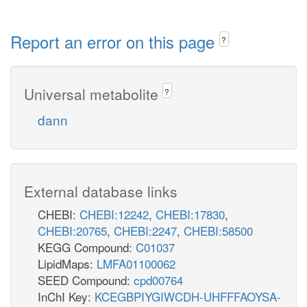
Report an error on this page
?
Universal metabolite
?
dann
External database links
CHEBI:
CHEBI:12242
,
CHEBI:17830
,
CHEBI:20765
,
CHEBI:2247
,
CHEBI:58500
KEGG Compound:
C01037
LipidMaps:
LMFA01100062
SEED Compound:
cpd00764
InChI Key:
KCEGBPIYGIWCDH-UHFFFAOYSA-