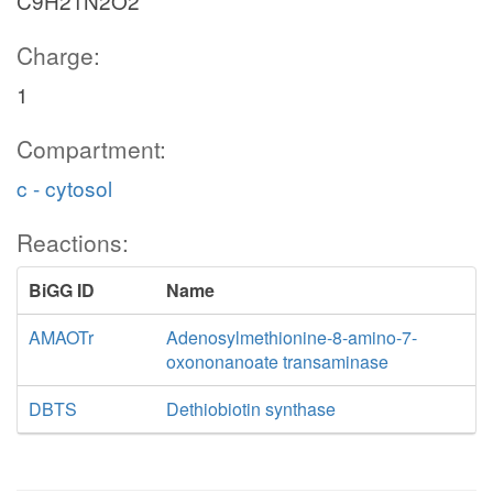
C9H21N2O2
Charge:
1
Compartment:
c - cytosol
Reactions:
BiGG ID
Name
AMAOTr
Adenosylmethionine-8-amino-7-
oxononanoate transaminase
DBTS
Dethiobiotin synthase