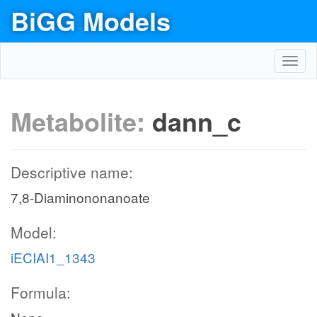
BiGG Models
Toggl
navig
Metabolite:
dann_c
Descriptive name:
7,8-Diaminononanoate
Model:
iECIAI1_1343
Formula: