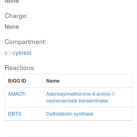
None
Charge:
None
Compartment:
c - cytosol
Reactions:
BiGG ID
Name
AMAOTr
Adenosylmethionine-8-amino-7-
oxononanoate transaminase
DBTS
Dethiobiotin synthase