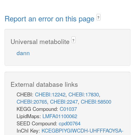
Report an error on this page
?
Universal metabolite
?
dann
External database links
CHEBI:
CHEBI:12242
,
CHEBI:17830
,
CHEBI:20765
,
CHEBI:2247
,
CHEBI:58500
KEGG Compound:
C01037
LipidMaps:
LMFA01100062
SEED Compound:
cpd00764
InChI Key:
KCEGBPIYGIWCDH-UHFFFAOYSA-