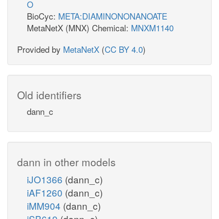
O
BioCyc:
META:DIAMINONONANOATE
MetaNetX (MNX) Chemical:
MNXM1140
Provided by
MetaNetX
(
CC BY 4.0
)
Old identifiers
dann_c
dann in other models
iJO1366
(dann_c)
iAF1260
(dann_c)
iMM904
(dann_c)
iSB619
(dann_c)