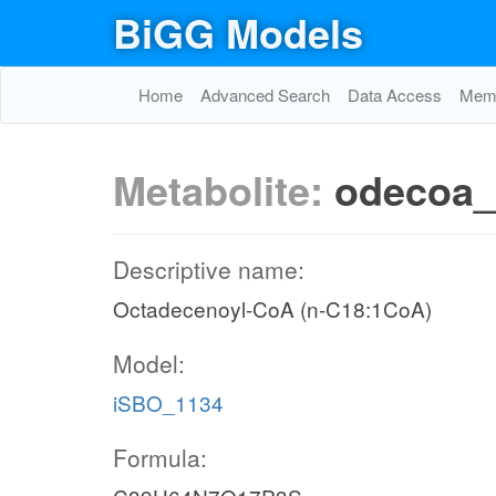
BiGG Models
Home
Advanced Search
Data Access
Memo
Metabolite:
odecoa_
Descriptive name:
Octadecenoyl-CoA (n-C18:1CoA)
Model:
iSBO_1134
Formula: