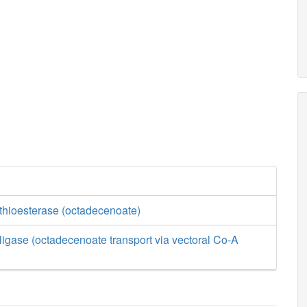
thioesterase (octadecenoate)
ligase (octadecenoate transport via vectoral Co-A