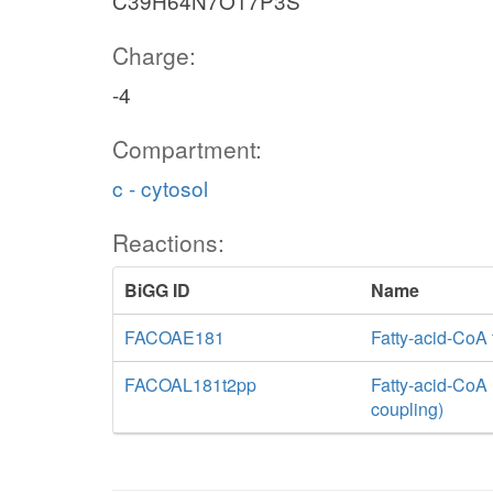
C39H64N7O17P3S
Charge:
-4
Compartment:
c - cytosol
Reactions:
BiGG ID
Name
FACOAE181
Fatty-acid-CoA 
FACOAL181t2pp
Fatty-acid-CoA 
coupling)