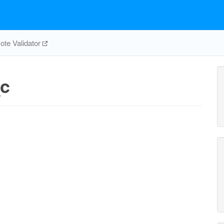
te Validator
c