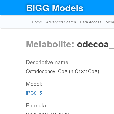
BiGG Models
Home
Advanced Search
Data Access
Memo
Metabolite:
odecoa_
Descriptive name:
Octadecenoyl-CoA (n-C18:1CoA)
Model:
iPC815
Formula: