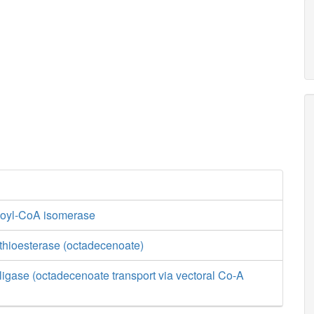
enoyl-CoA isomerase
thioesterase (octadecenoate)
ligase (octadecenoate transport via vectoral Co-A