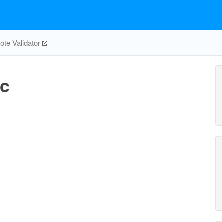
te Validator
c