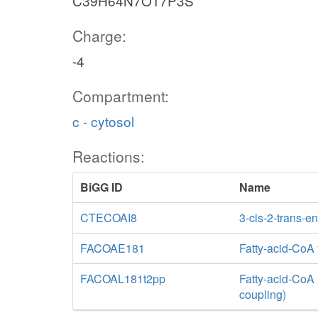
C39H64N7O17P3S
Charge:
-4
Compartment:
c - cytosol
Reactions:
BiGG ID
Name
CTECOAI8
3-cis-2-trans-
FACOAE181
Fatty-acid-CoA 
FACOAL181t2pp
Fatty-acid-CoA 
coupling)