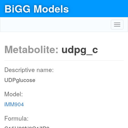
BiGG Models
Toggl
navig
Metabolite:
udpg_c
Descriptive name:
UDPglucose
Model:
iMM904
Formula: