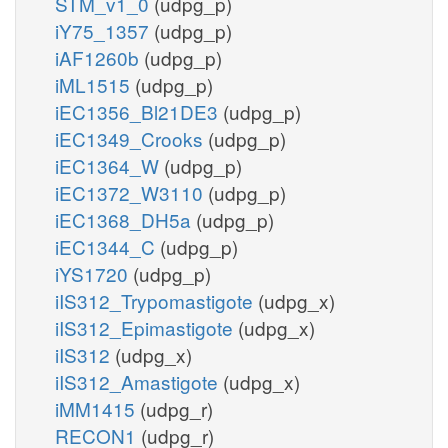
STM_v1_0
(udpg_p)
iY75_1357
(udpg_p)
iAF1260b
(udpg_p)
iML1515
(udpg_p)
iEC1356_Bl21DE3
(udpg_p)
iEC1349_Crooks
(udpg_p)
iEC1364_W
(udpg_p)
iEC1372_W3110
(udpg_p)
iEC1368_DH5a
(udpg_p)
iEC1344_C
(udpg_p)
iYS1720
(udpg_p)
iIS312_Trypomastigote
(udpg_x)
iIS312_Epimastigote
(udpg_x)
iIS312
(udpg_x)
iIS312_Amastigote
(udpg_x)
iMM1415
(udpg_r)
RECON1
(udpg_r)