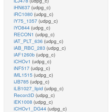
iLJ478
(udpg_c)
iHN637
(udpg_c)
iRC1080
(udpg_c)
iY75_1357
(udpg_c)
iYO844
(udpg_c)
RECON1
(udpg_c)
iAT_PLT_636
(udpg_c)
iAB_RBC_283
(udpg_c)
iAF1260b
(udpg_c)
iCHOv1
(udpg_c)
iNF517
(udpg_c)
iML1515
(udpg_c)
iJB785
(udpg_c)
iLB1027_lipid
(udpg_c)
Recon3D
(udpg_c)
iEK1008
(udpg_c)
iCHOv1_DG44
(udpg_c)