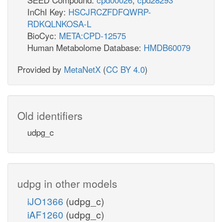
InChI Key:
HSCJRCZFDFQWRP-
RDKQLNKOSA-L
BioCyc:
META:CPD-12575
Human Metabolome Database:
HMDB60079
Provided by
MetaNetX
(
CC BY 4.0
)
Old identifiers
udpg_c
udpg in other models
iJO1366
(udpg_c)
iAF1260
(udpg_c)