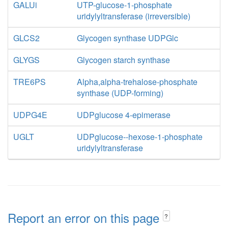
GALUi
UTP-glucose-1-phosphate
uridylyltransferase (irreversible)
GLCS2
Glycogen synthase UDPGlc
GLYGS
Glycogen starch synthase
TRE6PS
Alpha,alpha-trehalose-phosphate
synthase (UDP-forming)
UDPG4E
UDPglucose 4-epimerase
UGLT
UDPglucose--hexose-1-phosphate
uridylyltransferase
Report an error on this page
?