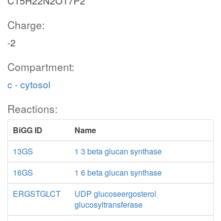
C15H22N2O17P2
Charge:
-2
Compartment:
c - cytosol
Reactions:
BiGG ID
Name
13GS
1 3 beta glucan synthase
16GS
1 6 beta glucan synthase
ERGSTGLCT
UDP glucoseergosterol
glucosyltransferase