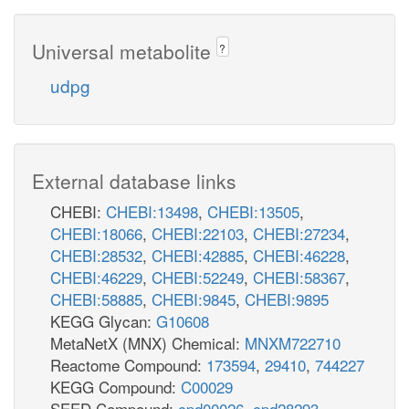
Universal metabolite
?
udpg
External database links
CHEBI:
CHEBI:13498
,
CHEBI:13505
,
CHEBI:18066
,
CHEBI:22103
,
CHEBI:27234
,
CHEBI:28532
,
CHEBI:42885
,
CHEBI:46228
,
CHEBI:46229
,
CHEBI:52249
,
CHEBI:58367
,
CHEBI:58885
,
CHEBI:9845
,
CHEBI:9895
KEGG Glycan:
G10608
MetaNetX (MNX) Chemical:
MNXM722710
Reactome Compound:
173594
,
29410
,
744227
KEGG Compound:
C00029
SEED Compound:
cpd00026
,
cpd28293