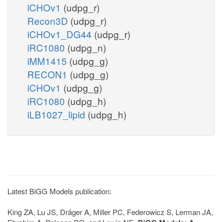
iCHOv1
(udpg_r)
Recon3D
(udpg_r)
iCHOv1_DG44
(udpg_r)
iRC1080
(udpg_n)
iMM1415
(udpg_g)
RECON1
(udpg_g)
iCHOv1
(udpg_g)
iRC1080
(udpg_h)
iLB1027_lipid
(udpg_h)
Latest BiGG Models publication:
King ZA, Lu JS, Dräger A, Miller PC, Federowicz S, Lerman JA,