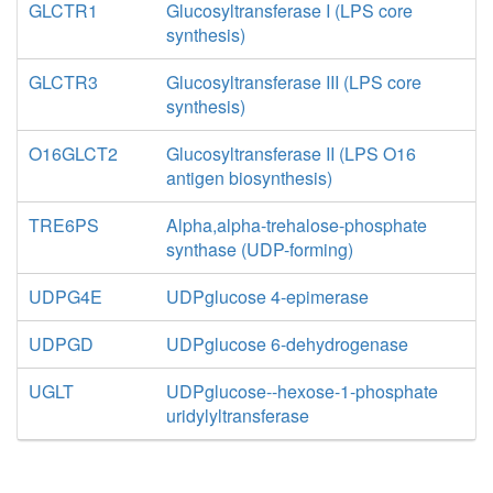
GLCTR1
Glucosyltransferase I (LPS core
synthesis)
GLCTR3
Glucosyltransferase III (LPS core
synthesis)
O16GLCT2
Glucosyltransferase II (LPS O16
antigen biosynthesis)
TRE6PS
Alpha,alpha-trehalose-phosphate
synthase (UDP-forming)
UDPG4E
UDPglucose 4-epimerase
UDPGD
UDPglucose 6-dehydrogenase
UGLT
UDPglucose--hexose-1-phosphate
uridylyltransferase