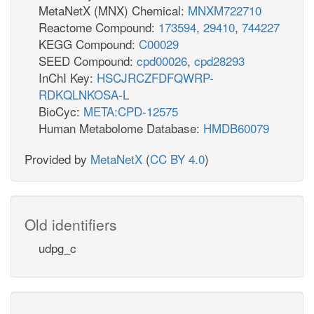
MetaNetX (MNX) Chemical:
MNXM722710
Reactome Compound:
173594
,
29410
,
744227
KEGG Compound:
C00029
SEED Compound:
cpd00026
,
cpd28293
InChI Key:
HSCJRCZFDFQWRP-
RDKQLNKOSA-L
BioCyc:
META:CPD-12575
Human Metabolome Database:
HMDB60079
Provided by
MetaNetX
(
CC BY 4.0
)
Old identifiers
udpg_c