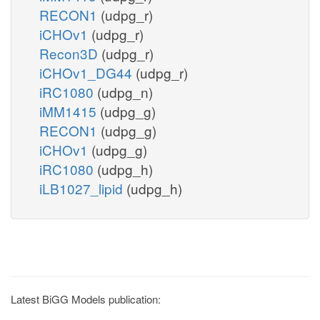
RECON1
(udpg_r)
iCHOv1
(udpg_r)
Recon3D
(udpg_r)
iCHOv1_DG44
(udpg_r)
iRC1080
(udpg_n)
iMM1415
(udpg_g)
RECON1
(udpg_g)
iCHOv1
(udpg_g)
iRC1080
(udpg_h)
iLB1027_lipid
(udpg_h)
Latest BiGG Models publication: