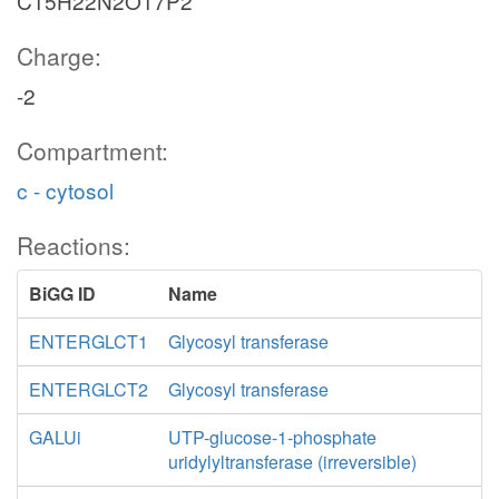
C15H22N2O17P2
Charge:
-2
Compartment:
c - cytosol
Reactions:
BiGG ID
Name
ENTERGLCT1
Glycosyl transferase
ENTERGLCT2
Glycosyl transferase
GALUi
UTP-glucose-1-phosphate
uridylyltransferase (irreversible)