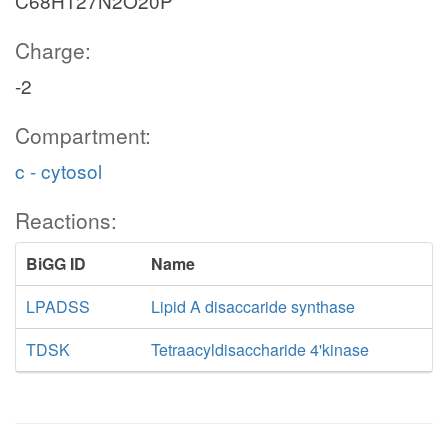
C68H127N2O20P
Charge:
-2
Compartment:
c - cytosol
Reactions:
BiGG ID
Name
LPADSS
Lipid A disaccaride synthase
TDSK
Tetraacyldisaccharide 4'kinase