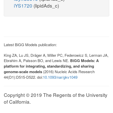
iYS1720
(lipidAds_c)
Latest BiGG Models publication:
King ZA, Lu JS, Dräger A, Miller PC, Federowicz S, Lerman JA,
Ebrahim A, Palsson BO, and Lewis NE.
BiGG Models: A
platform for integrating, standardizing, and sharing
genome-scale models
(2016) Nucleic Acids Research
44(D1):D515-D522. doi:
10.1093/nar/gkv1049
Copyright © 2019 The Regents of the University
of California.