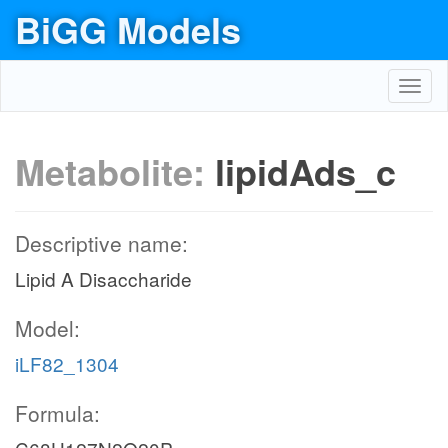
BiGG Models
Toggl
navig
Metabolite:
lipidAds_c
Descriptive name:
Lipid A Disaccharide
Model:
iLF82_1304
Formula: