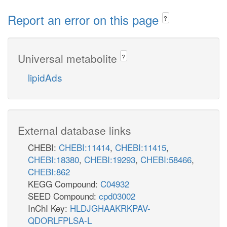
Report an error on this page
?
Universal metabolite
?
lipidAds
External database links
CHEBI:
CHEBI:11414
,
CHEBI:11415
,
CHEBI:18380
,
CHEBI:19293
,
CHEBI:58466
,
CHEBI:862
KEGG Compound:
C04932
SEED Compound:
cpd03002
InChI Key:
HLDJGHAAKRKPAV-
QDORLFPLSA-L