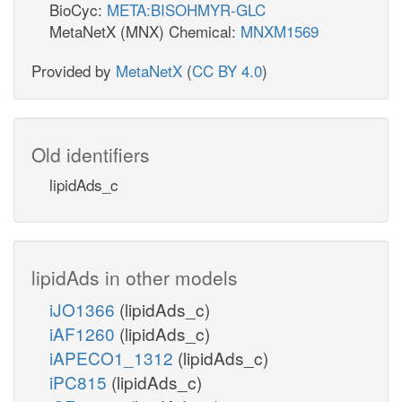
BioCyc:
META:BISOHMYR-GLC
MetaNetX (MNX) Chemical:
MNXM1569
Provided by
MetaNetX
(
CC BY 4.0
)
Old identifiers
lipidAds_c
lipidAds in other models
iJO1366
(lipidAds_c)
iAF1260
(lipidAds_c)
iAPECO1_1312
(lipidAds_c)
iPC815
(lipidAds_c)