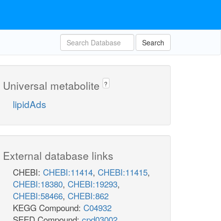
Search
Universal metabolite
?
lipidAds
External database links
CHEBI:
CHEBI:11414
,
CHEBI:11415
,
CHEBI:18380
,
CHEBI:19293
,
CHEBI:58466
,
CHEBI:862
KEGG Compound:
C04932
SEED Compound:
cpd03002