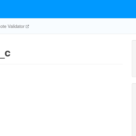
te Validator
_c