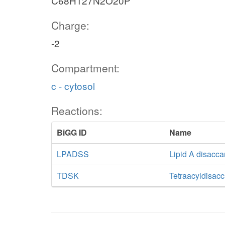
C68H127N2O20P
Charge:
-2
Compartment:
c - cytosol
Reactions:
BiGG ID
Name
LPADSS
Lipid A disacca
TDSK
Tetraacyldisacc