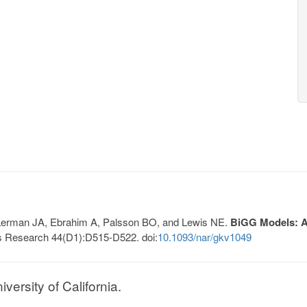
, Lerman JA, Ebrahim A, Palsson BO, and Lewis NE.
BiGG Models: A 
s Research 44(D1):D515-D522. doi:
10.1093/nar/gkv1049
ersity of California.