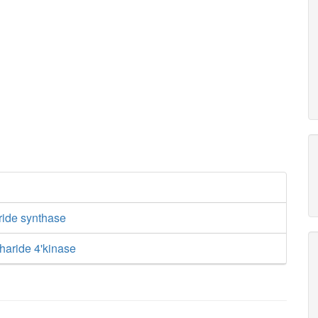
ride synthase
haride 4'kinase