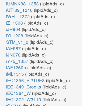
iUMNK88_1353
(lipidAds_c)
iUTI89_1310
(lipidAds_c)
iWFL_1372
(lipidAds_c)
iZ_1308
(lipidAds_c)
iJR904
(lipidAds_c)
iYL1228
(lipidAds_c)
STM_v1_0
(lipidAds_c)
iAF987
(lipidAds_c)
iJN678
(lipidAds_c)
iY75_1357
(lipidAds_c)
iAF1260b
(lipidAds_c)
iML1515
(lipidAds_c)
iEC1356_Bl21DE3
(lipidAds_c)
iEC1349_Crooks
(lipidAds_c)
iEC1364_W
(lipidAds_c)
iEC1372_W3110
(lipidAds_c)
iCN718
(lipidAds_c)