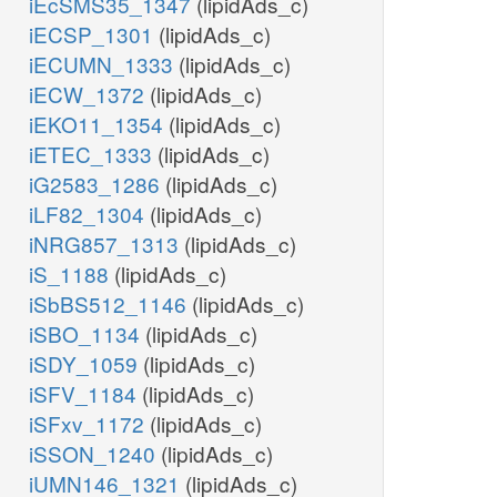
iEcSMS35_1347
(lipidAds_c)
iECSP_1301
(lipidAds_c)
iECUMN_1333
(lipidAds_c)
iECW_1372
(lipidAds_c)
iEKO11_1354
(lipidAds_c)
iETEC_1333
(lipidAds_c)
iG2583_1286
(lipidAds_c)
iLF82_1304
(lipidAds_c)
iNRG857_1313
(lipidAds_c)
iS_1188
(lipidAds_c)
iSbBS512_1146
(lipidAds_c)
iSBO_1134
(lipidAds_c)
iSDY_1059
(lipidAds_c)
iSFV_1184
(lipidAds_c)
iSFxv_1172
(lipidAds_c)
iSSON_1240
(lipidAds_c)
iUMN146_1321
(lipidAds_c)