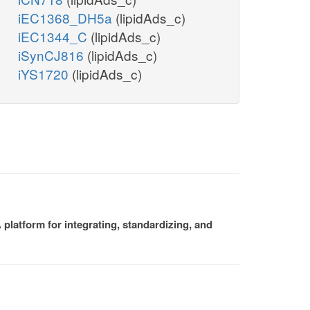
iEC1368_DH5a
(lipidAds_c)
iEC1344_C
(lipidAds_c)
iSynCJ816
(lipidAds_c)
iYS1720
(lipidAds_c)
platform for integrating, standardizing, and