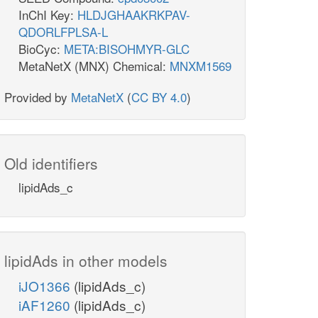
InChI Key:
HLDJGHAAKRKPAV-
QDORLFPLSA-L
BioCyc:
META:BISOHMYR-GLC
MetaNetX (MNX) Chemical:
MNXM1569
Provided by
MetaNetX
(
CC BY 4.0
)
Old identifiers
lipidAds_c
lipidAds in other models
iJO1366
(lipidAds_c)
iAF1260
(lipidAds_c)