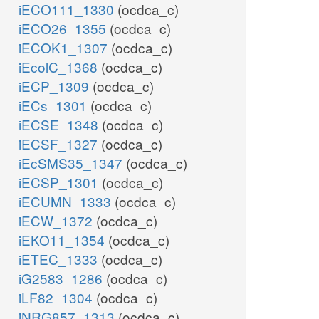
iECO111_1330
(ocdca_c)
iECO26_1355
(ocdca_c)
iECOK1_1307
(ocdca_c)
iEcolC_1368
(ocdca_c)
iECP_1309
(ocdca_c)
iECs_1301
(ocdca_c)
iECSE_1348
(ocdca_c)
iECSF_1327
(ocdca_c)
iEcSMS35_1347
(ocdca_c)
iECSP_1301
(ocdca_c)
iECUMN_1333
(ocdca_c)
iECW_1372
(ocdca_c)
iEKO11_1354
(ocdca_c)
iETEC_1333
(ocdca_c)
iG2583_1286
(ocdca_c)
iLF82_1304
(ocdca_c)
iNRG857_1313
(ocdca_c)