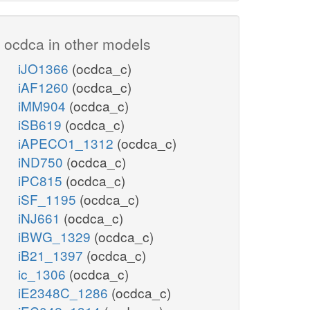
ocdca in other models
iJO1366
(ocdca_c)
iAF1260
(ocdca_c)
iMM904
(ocdca_c)
iSB619
(ocdca_c)
iAPECO1_1312
(ocdca_c)
iND750
(ocdca_c)
iPC815
(ocdca_c)
iSF_1195
(ocdca_c)
iNJ661
(ocdca_c)
iBWG_1329
(ocdca_c)
iB21_1397
(ocdca_c)
ic_1306
(ocdca_c)
iE2348C_1286
(ocdca_c)