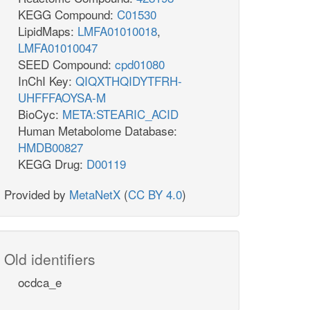
KEGG Compound:
C01530
LipidMaps:
LMFA01010018
,
LMFA01010047
SEED Compound:
cpd01080
InChI Key:
QIQXTHQIDYTFRH-
UHFFFAOYSA-M
BioCyc:
META:STEARIC_ACID
Human Metabolome Database:
HMDB00827
KEGG Drug:
D00119
Provided by
MetaNetX
(
CC BY 4.0
)
Old identifiers
ocdca_e