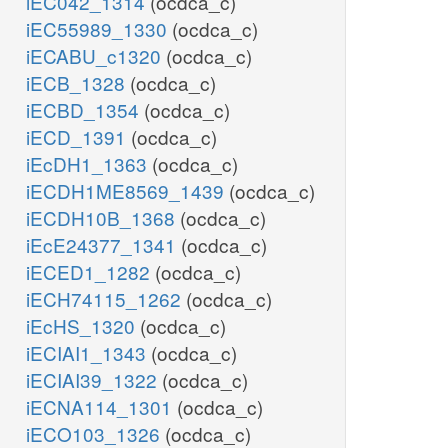
iEC042_1314
(ocdca_c)
iEC55989_1330
(ocdca_c)
iECABU_c1320
(ocdca_c)
iECB_1328
(ocdca_c)
iECBD_1354
(ocdca_c)
iECD_1391
(ocdca_c)
iEcDH1_1363
(ocdca_c)
iECDH1ME8569_1439
(ocdca_c)
iECDH10B_1368
(ocdca_c)
iEcE24377_1341
(ocdca_c)
iECED1_1282
(ocdca_c)
iECH74115_1262
(ocdca_c)
iEcHS_1320
(ocdca_c)
iECIAI1_1343
(ocdca_c)
iECIAI39_1322
(ocdca_c)
iECNA114_1301
(ocdca_c)
iECO103_1326
(ocdca_c)