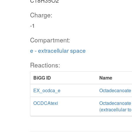
C18H35O2
Charge:
-1
Compartment:
e - extracellular space
Reactions:
BiGG ID
Name
EX_ocdca_e
Octadecanoate
OCDCAtexi
Octadecanoate tr
(extracellular t