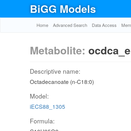
BiGG Models
Home
Advanced Search
Data Access
Memo
Metabolite:
ocdca_e
Descriptive name:
Octadecanoate (n-C18:0)
Model:
iECS88_1305
Formula: