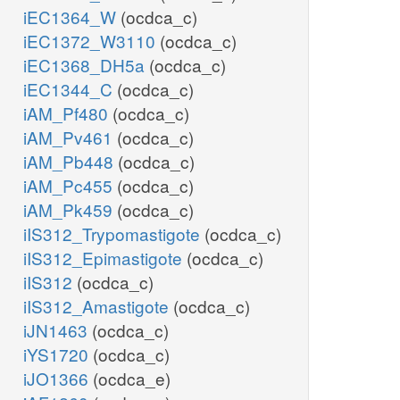
iEC1364_W
(ocdca_c)
iEC1372_W3110
(ocdca_c)
iEC1368_DH5a
(ocdca_c)
iEC1344_C
(ocdca_c)
iAM_Pf480
(ocdca_c)
iAM_Pv461
(ocdca_c)
iAM_Pb448
(ocdca_c)
iAM_Pc455
(ocdca_c)
iAM_Pk459
(ocdca_c)
iIS312_Trypomastigote
(ocdca_c)
iIS312_Epimastigote
(ocdca_c)
iIS312
(ocdca_c)
iIS312_Amastigote
(ocdca_c)
iJN1463
(ocdca_c)
iYS1720
(ocdca_c)
iJO1366
(ocdca_e)