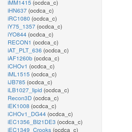
iMM1415
(ocdca_c)
iHN637
(ocdca_c)
iRC1080
(ocdca_c)
iY75_1357
(ocdca_c)
iYO844
(ocdca_c)
RECON1
(ocdca_c)
iAT_PLT_636
(ocdca_c)
iAF1260b
(ocdca_c)
iCHOv1
(ocdca_c)
iML1515
(ocdca_c)
iJB785
(ocdca_c)
iLB1027_lipid
(ocdca_c)
Recon3D
(ocdca_c)
iEK1008
(ocdca_c)
iCHOv1_DG44
(ocdca_c)
iEC1356_Bl21DE3
(ocdca_c)
iEC1349_Crooks
(ocdca_c)