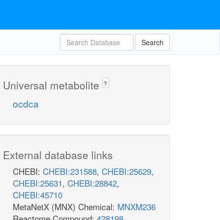
Search
Universal metabolite
?
ocdca
External database links
CHEBI:
CHEBI:231588
,
CHEBI:25629
,
CHEBI:25631
,
CHEBI:28842
,
CHEBI:45710
MetaNetX (MNX) Chemical:
MNXM236
Reactome Compound:
428198