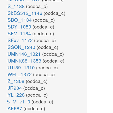
iS_1188
(ocdca_c)
iSbBS512_1146
(ocdca_c)
iSBO_1134
(ocdca_c)
iSDY_1059
(ocdca_c)
iSFV_1184
(ocdca_c)
iSFxv_1172
(ocdca_c)
iSSON_1240
(ocdca_c)
iUMN146_1321
(ocdca_c)
iUMNK88_1353
(ocdca_c)
iUTI89_1310
(ocdca_c)
iWFL_1372
(ocdca_c)
iZ_1308
(ocdca_c)
iJR904
(ocdca_c)
iYL1228
(ocdca_c)
STM_v1_0
(ocdca_c)
iAF987
(ocdca_c)