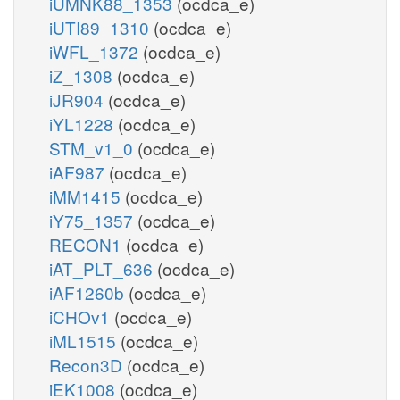
iUMNK88_1353
(ocdca_e)
iUTI89_1310
(ocdca_e)
iWFL_1372
(ocdca_e)
iZ_1308
(ocdca_e)
iJR904
(ocdca_e)
iYL1228
(ocdca_e)
STM_v1_0
(ocdca_e)
iAF987
(ocdca_e)
iMM1415
(ocdca_e)
iY75_1357
(ocdca_e)
RECON1
(ocdca_e)
iAT_PLT_636
(ocdca_e)
iAF1260b
(ocdca_e)
iCHOv1
(ocdca_e)
iML1515
(ocdca_e)
Recon3D
(ocdca_e)
iEK1008
(ocdca_e)