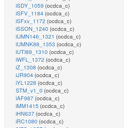
iSDY_1059
(ocdca_c)
iSFV_1184
(ocdca_c)
iSFxv_1172
(ocdca_c)
iSSON_1240
(ocdca_c)
iUMN146_1321
(ocdca_c)
iUMNK88_1353
(ocdca_c)
iUTI89_1310
(ocdca_c)
iWFL_1372
(ocdca_c)
iZ_1308
(ocdca_c)
iJR904
(ocdca_c)
iYL1228
(ocdca_c)
STM_v1_0
(ocdca_c)
iAF987
(ocdca_c)
iMM1415
(ocdca_c)
iHN637
(ocdca_c)
iRC1080
(ocdca_c)