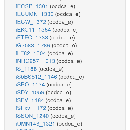
iECSP_1301
(ocdca_e)
iECUMN_1333
(ocdca_e)
iECW_1372
(ocdca_e)
iEKO11_1354
(ocdca_e)
iETEC_1333
(ocdca_e)
iG2583_1286
(ocdca_e)
iLF82_1304
(ocdca_e)
iNRG857_1313
(ocdca_e)
iS_1188
(ocdca_e)
iSbBS512_1146
(ocdca_e)
iSBO_1134
(ocdca_e)
iSDY_1059
(ocdca_e)
iSFV_1184
(ocdca_e)
iSFxv_1172
(ocdca_e)
iSSON_1240
(ocdca_e)
iUMN146_1321
(ocdca_e)