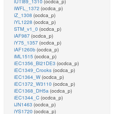
iUTI89_1310
(ocdca_p)
iWFL_1372
(ocdca_p)
iZ_1308
(ocdca_p)
iYL1228
(ocdca_p)
STM_v1_0
(ocdca_p)
iAF987
(ocdca_p)
iY75_1357
(ocdca_p)
iAF1260b
(ocdca_p)
iML1515
(ocdca_p)
iEC1356_Bl21DE3
(ocdca_p)
iEC1349_Crooks
(ocdca_p)
iEC1364_W
(ocdca_p)
iEC1372_W3110
(ocdca_p)
iEC1368_DH5a
(ocdca_p)
iEC1344_C
(ocdca_p)
iJN1463
(ocdca_p)
iYS1720
(ocdca_p)