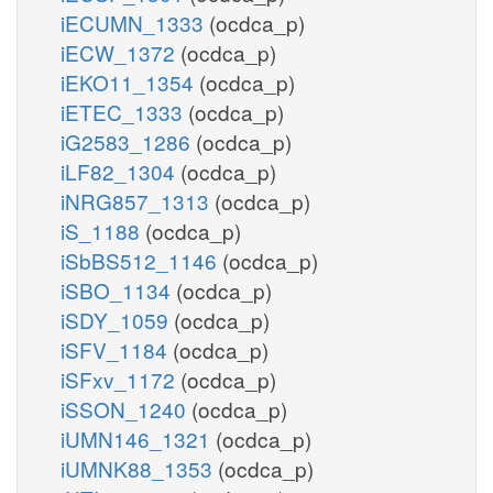
iECUMN_1333
(ocdca_p)
iECW_1372
(ocdca_p)
iEKO11_1354
(ocdca_p)
iETEC_1333
(ocdca_p)
iG2583_1286
(ocdca_p)
iLF82_1304
(ocdca_p)
iNRG857_1313
(ocdca_p)
iS_1188
(ocdca_p)
iSbBS512_1146
(ocdca_p)
iSBO_1134
(ocdca_p)
iSDY_1059
(ocdca_p)
iSFV_1184
(ocdca_p)
iSFxv_1172
(ocdca_p)
iSSON_1240
(ocdca_p)
iUMN146_1321
(ocdca_p)
iUMNK88_1353
(ocdca_p)