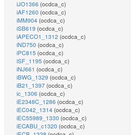
iJO1366
(ocdca_c)
iAF1260
(ocdca_c)
iMM904
(ocdca_c)
iSB619
(ocdca_c)
iAPECO1_1312
(ocdca_c)
iND750
(ocdca_c)
iPC815
(ocdca_c)
iSF_1195
(ocdca_c)
iNJ661
(ocdca_c)
iBWG_1329
(ocdca_c)
iB21_1397
(ocdca_c)
ic_1306
(ocdca_c)
iE2348C_1286
(ocdca_c)
iEC042_1314
(ocdca_c)
iEC55989_1330
(ocdca_c)
iECABU_c1320
(ocdca_c)
iECB_1328
(ocdca_c)