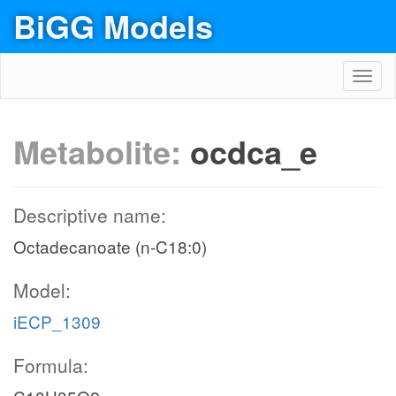
BiGG Models
Toggl
navig
Metabolite:
ocdca_e
Descriptive name:
Octadecanoate (n-C18:0)
Model:
iECP_1309
Formula: