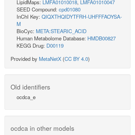
LipidMaps:
LMFA01010018
,
LMFA01010047
SEED Compound:
cpd01080
InChI Key:
QIQXTHQIDYTFRH-UHFFFAOYSA-
M
BioCyc:
META:STEARIC_ACID
Human Metabolome Database:
HMDB00827
KEGG Drug:
D00119
Provided by
MetaNetX
(
CC BY 4.0
)
Old identifiers
ocdca_e
ocdca in other models