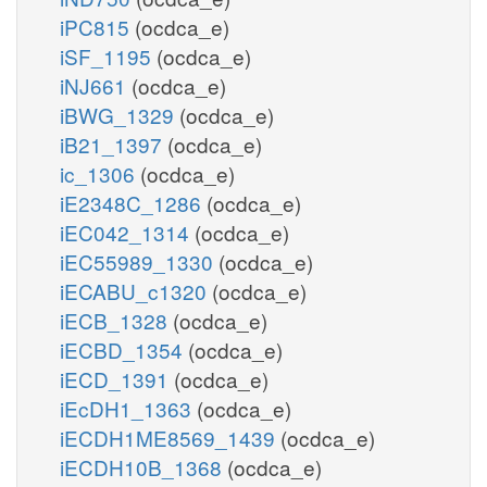
iPC815
(ocdca_e)
iSF_1195
(ocdca_e)
iNJ661
(ocdca_e)
iBWG_1329
(ocdca_e)
iB21_1397
(ocdca_e)
ic_1306
(ocdca_e)
iE2348C_1286
(ocdca_e)
iEC042_1314
(ocdca_e)
iEC55989_1330
(ocdca_e)
iECABU_c1320
(ocdca_e)
iECB_1328
(ocdca_e)
iECBD_1354
(ocdca_e)
iECD_1391
(ocdca_e)
iEcDH1_1363
(ocdca_e)
iECDH1ME8569_1439
(ocdca_e)
iECDH10B_1368
(ocdca_e)