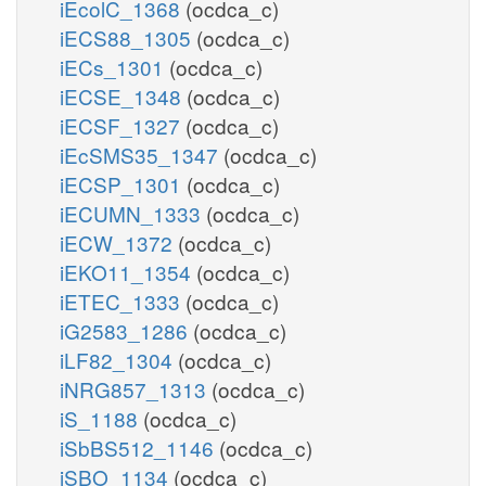
iEcolC_1368
(ocdca_c)
iECS88_1305
(ocdca_c)
iECs_1301
(ocdca_c)
iECSE_1348
(ocdca_c)
iECSF_1327
(ocdca_c)
iEcSMS35_1347
(ocdca_c)
iECSP_1301
(ocdca_c)
iECUMN_1333
(ocdca_c)
iECW_1372
(ocdca_c)
iEKO11_1354
(ocdca_c)
iETEC_1333
(ocdca_c)
iG2583_1286
(ocdca_c)
iLF82_1304
(ocdca_c)
iNRG857_1313
(ocdca_c)
iS_1188
(ocdca_c)
iSbBS512_1146
(ocdca_c)
iSBO_1134
(ocdca_c)