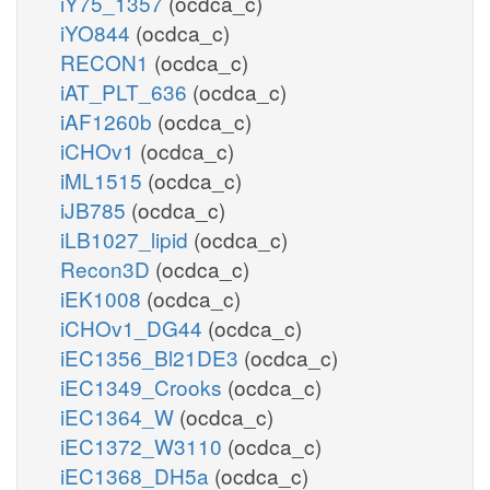
iY75_1357
(ocdca_c)
iYO844
(ocdca_c)
RECON1
(ocdca_c)
iAT_PLT_636
(ocdca_c)
iAF1260b
(ocdca_c)
iCHOv1
(ocdca_c)
iML1515
(ocdca_c)
iJB785
(ocdca_c)
iLB1027_lipid
(ocdca_c)
Recon3D
(ocdca_c)
iEK1008
(ocdca_c)
iCHOv1_DG44
(ocdca_c)
iEC1356_Bl21DE3
(ocdca_c)
iEC1349_Crooks
(ocdca_c)
iEC1364_W
(ocdca_c)
iEC1372_W3110
(ocdca_c)
iEC1368_DH5a
(ocdca_c)