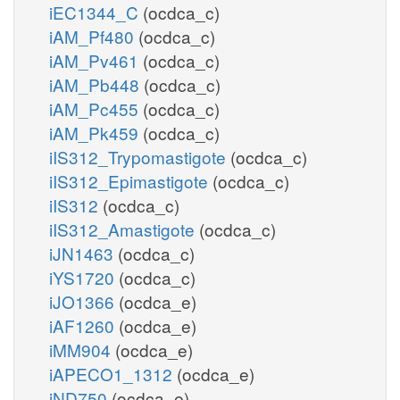
iEC1344_C
(ocdca_c)
iAM_Pf480
(ocdca_c)
iAM_Pv461
(ocdca_c)
iAM_Pb448
(ocdca_c)
iAM_Pc455
(ocdca_c)
iAM_Pk459
(ocdca_c)
iIS312_Trypomastigote
(ocdca_c)
iIS312_Epimastigote
(ocdca_c)
iIS312
(ocdca_c)
iIS312_Amastigote
(ocdca_c)
iJN1463
(ocdca_c)
iYS1720
(ocdca_c)
iJO1366
(ocdca_e)
iAF1260
(ocdca_e)
iMM904
(ocdca_e)
iAPECO1_1312
(ocdca_e)
iND750
(ocdca_e)