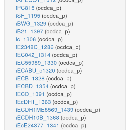
iPC815
(ocdca_p)
iSF_1195
(ocdca_p)
iBWG_1329
(ocdca_p)
iB21_1397
(ocdca_p)
ic_1306
(ocdca_p)
iE2348C_1286
(ocdca_p)
iEC042_1314
(ocdca_p)
iEC55989_1330
(ocdca_p)
iECABU_c1320
(ocdca_p)
iECB_1328
(ocdca_p)
iECBD_1354
(ocdca_p)
iECD_1391
(ocdca_p)
iEcDH1_1363
(ocdca_p)
iECDH1ME8569_1439
(ocdca_p)
iECDH10B_1368
(ocdca_p)
iEcE24377_1341
(ocdca_p)