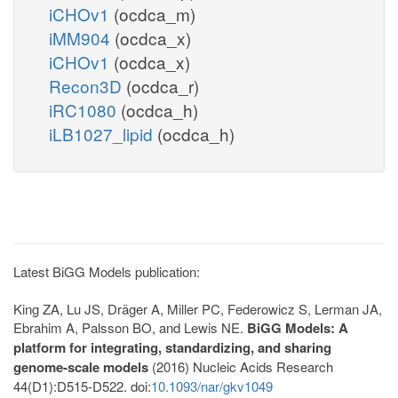
iCHOv1
(ocdca_m)
iMM904
(ocdca_x)
iCHOv1
(ocdca_x)
Recon3D
(ocdca_r)
iRC1080
(ocdca_h)
iLB1027_lipid
(ocdca_h)
Latest BiGG Models publication:
King ZA, Lu JS, Dräger A, Miller PC, Federowicz S, Lerman JA,
Ebrahim A, Palsson BO, and Lewis NE.
BiGG Models: A
platform for integrating, standardizing, and sharing
genome-scale models
(2016) Nucleic Acids Research
44(D1):D515-D522. doi:
10.1093/nar/gkv1049