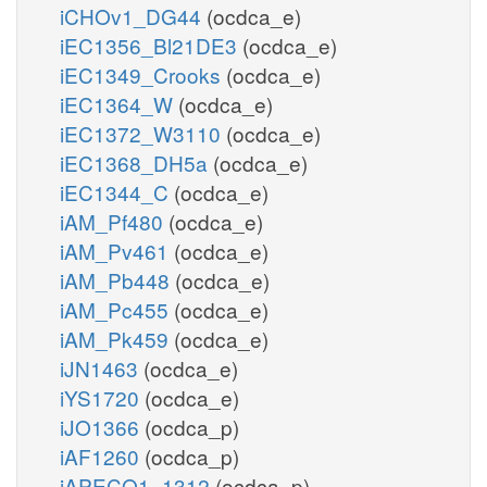
iCHOv1_DG44
(ocdca_e)
iEC1356_Bl21DE3
(ocdca_e)
iEC1349_Crooks
(ocdca_e)
iEC1364_W
(ocdca_e)
iEC1372_W3110
(ocdca_e)
iEC1368_DH5a
(ocdca_e)
iEC1344_C
(ocdca_e)
iAM_Pf480
(ocdca_e)
iAM_Pv461
(ocdca_e)
iAM_Pb448
(ocdca_e)
iAM_Pc455
(ocdca_e)
iAM_Pk459
(ocdca_e)
iJN1463
(ocdca_e)
iYS1720
(ocdca_e)
iJO1366
(ocdca_p)
iAF1260
(ocdca_p)
iAPECO1_1312
(ocdca_p)