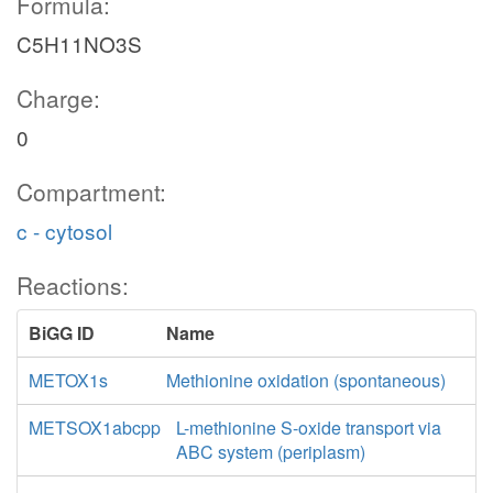
Formula:
C5H11NO3S
Charge:
0
Compartment:
c - cytosol
Reactions:
BiGG ID
Name
METOX1s
Methionine oxidation (spontaneous)
METSOX1abcpp
L-methionine S-oxide transport via
ABC system (periplasm)