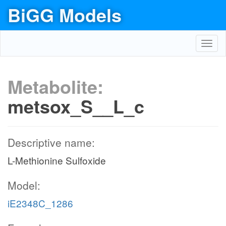
BiGG Models
Toggl
navig
Metabolite:
metsox_S__L_c
Descriptive name:
L-Methionine Sulfoxide
Model:
iE2348C_1286