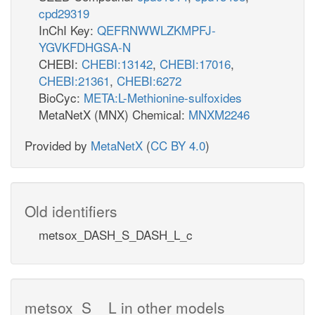
cpd29319
InChI Key:
QEFRNWWLZKMPFJ-
YGVKFDHGSA-N
CHEBI:
CHEBI:13142
,
CHEBI:17016
,
CHEBI:21361
,
CHEBI:6272
BioCyc:
META:L-Methionine-sulfoxides
MetaNetX (MNX) Chemical:
MNXM2246
Provided by
MetaNetX
(
CC BY 4.0
)
Old identifiers
metsox_DASH_S_DASH_L_c
metsox_S__L in other models