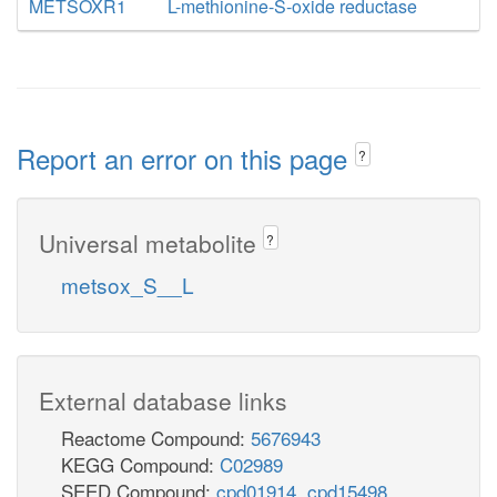
METSOXR1
L-methionine-S-oxide reductase
Report an error on this page
?
Universal metabolite
?
metsox_S__L
External database links
Reactome Compound:
5676943
KEGG Compound:
C02989
SEED Compound:
cpd01914
,
cpd15498
,