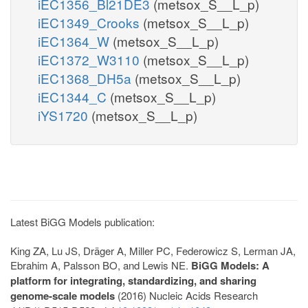
iEC1356_Bl21DE3
(metsox_S__L_p)
iEC1349_Crooks
(metsox_S__L_p)
iEC1364_W
(metsox_S__L_p)
iEC1372_W3110
(metsox_S__L_p)
iEC1368_DH5a
(metsox_S__L_p)
iEC1344_C
(metsox_S__L_p)
iYS1720
(metsox_S__L_p)
Latest BiGG Models publication:
King ZA, Lu JS, Dräger A, Miller PC, Federowicz S, Lerman JA,
Ebrahim A, Palsson BO, and Lewis NE.
BiGG Models: A
platform for integrating, standardizing, and sharing
genome-scale models
(2016) Nucleic Acids Research