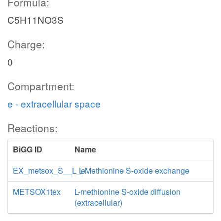
Formula:
C5H11NO3S
Charge:
0
Compartment:
e - extracellular space
Reactions:
BiGG ID
Name
EX_metsox_S__L_e
L-Methionine S-oxide exchange
METSOX1tex
L-methionine S-oxide diffusion
(extracellular)