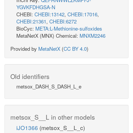
YGVKFDHGSA-N
CHEBI:
CHEBI:13142
,
CHEBI:17016
,
CHEBI:21361
,
CHEBI:6272
BioCyc:
META:L-Methionine-sulfoxides
MetaNetX (MNX) Chemical:
MNXM2246
Provided by
MetaNetX
(
CC BY 4.0
)
Old identifiers
metsox_DASH_S_DASH_L_e
metsox_S__L in other models
iJO1366
(metsox_S__L_c)