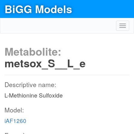
BiGG Models
Toggl
navig
Metabolite:
metsox_S__L_e
Descriptive name:
L-Methionine Sulfoxide
Model:
iAF1260