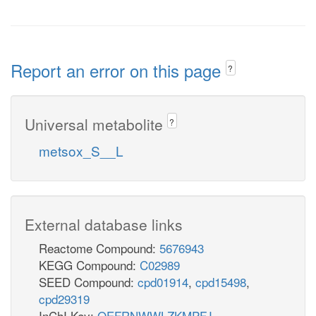
Report an error on this page
?
Universal metabolite
?
metsox_S__L
External database links
Reactome Compound:
5676943
KEGG Compound:
C02989
SEED Compound:
cpd01914
,
cpd15498
,
cpd29319
InChI Key:
QEFRNWWLZKMPFJ-