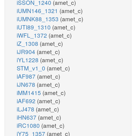
iSSON_1240
(amet_c)
iUMN146_1321
(amet_c)
iUMNK88_1353
(amet_c)
iUTI89_1310
(amet_c)
iWFL_1372
(amet_c)
iZ_1308
(amet_c)
iJR904
(amet_c)
iYL1228
(amet_c)
STM_v1_0
(amet_c)
iAF987
(amet_c)
iJN678
(amet_c)
iMM1415
(amet_c)
iAF692
(amet_c)
iLJ478
(amet_c)
iHN637
(amet_c)
iRC1080
(amet_c)
iY75_1357
(amet_c)