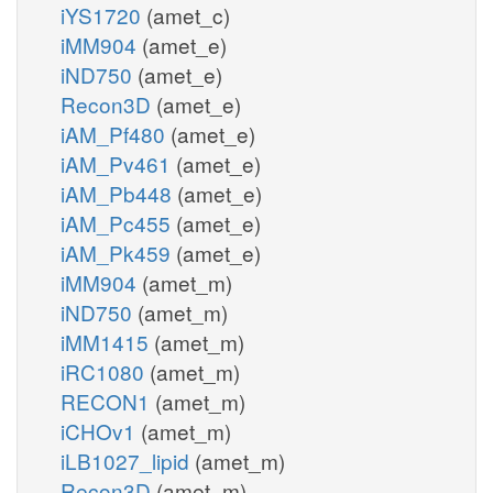
iYS1720
(amet_c)
iMM904
(amet_e)
iND750
(amet_e)
Recon3D
(amet_e)
iAM_Pf480
(amet_e)
iAM_Pv461
(amet_e)
iAM_Pb448
(amet_e)
iAM_Pc455
(amet_e)
iAM_Pk459
(amet_e)
iMM904
(amet_m)
iND750
(amet_m)
iMM1415
(amet_m)
iRC1080
(amet_m)
RECON1
(amet_m)
iCHOv1
(amet_m)
iLB1027_lipid
(amet_m)
Recon3D
(amet_m)