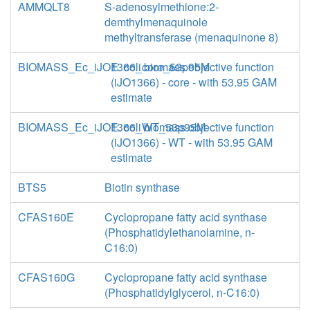
AMMQLT8
S-adenosylmethione:2-
demthylmenaquinole
methyltransferase (menaquinone 8)
BIOMASS_Ec_iJO1366_core_53p95M
E. coli biomass objective function
(iJO1366) - core - with 53.95 GAM
estimate
BIOMASS_Ec_iJO1366_WT_53p95M
E. coli biomass objective function
(iJO1366) - WT - with 53.95 GAM
estimate
BTS5
Biotin synthase
CFAS160E
Cyclopropane fatty acid synthase
(Phosphatidylethanolamine, n-
C16:0)
CFAS160G
Cyclopropane fatty acid synthase
(Phosphatidylglycerol, n-C16:0)