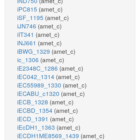
iND750
(amet_c)
iPC815
(amet_c)
iSF_1195
(amet_c)
iJN746
(amet_c)
iIT341
(amet_c)
iNJ661
(amet_c)
iBWG_1329
(amet_c)
ic_1306
(amet_c)
iE2348C_1286
(amet_c)
iEC042_1314
(amet_c)
iEC55989_1330
(amet_c)
iECABU_c1320
(amet_c)
iECB_1328
(amet_c)
iECBD_1354
(amet_c)
iECD_1391
(amet_c)
iEcDH1_1363
(amet_c)
iECDH1ME8569_1439
(amet_c)