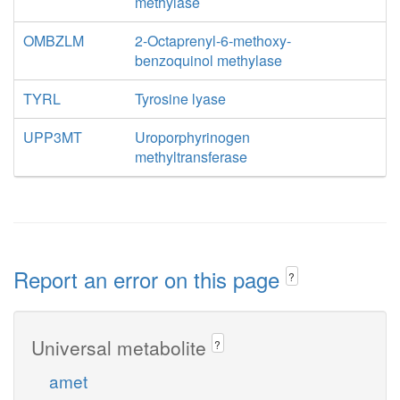
methylase
OMBZLM
2-Octaprenyl-6-methoxy-
benzoquinol methylase
TYRL
Tyrosine lyase
UPP3MT
Uroporphyrinogen
methyltransferase
Report an error on this page
?
Universal metabolite
?
amet