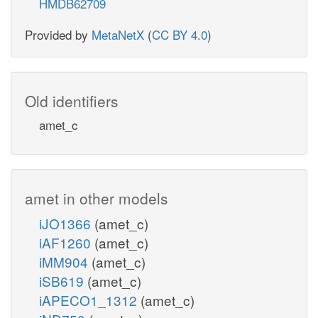
HMDB62709
Provided by
MetaNetX
(
CC BY 4.0
)
Old identifiers
amet_c
amet in other models
iJO1366
(amet_c)
iAF1260
(amet_c)
iMM904
(amet_c)
iSB619
(amet_c)
iAPECO1_1312
(amet_c)