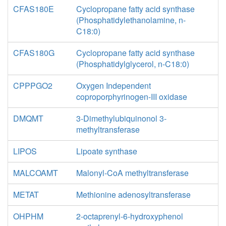
CFAS180E
Cyclopropane fatty acid synthase
(Phosphatidylethanolamine, n-
C18:0)
CFAS180G
Cyclopropane fatty acid synthase
(Phosphatidylglycerol, n-C18:0)
CPPPGO2
Oxygen Independent
coproporphyrinogen-III oxidase
DMQMT
3-Dimethylubiquinonol 3-
methyltransferase
LIPOS
Lipoate synthase
MALCOAMT
Malonyl-CoA methyltransferase
METAT
Methionine adenosyltransferase
OHPHM
2-octaprenyl-6-hydroxyphenol