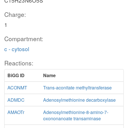
C15H23N6O5S
Charge:
1
Compartment:
c - cytosol
Reactions:
BiGG ID
Name
ACONMT
Trans-aconitate methyltransferase
ADMDC
Adenosylmethionine decarboxylase
AMAOTr
Adenosylmethionine-8-amino-7-
oxononanoate transaminase