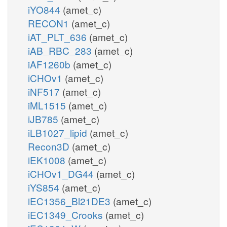
iYO844
(amet_c)
RECON1
(amet_c)
iAT_PLT_636
(amet_c)
iAB_RBC_283
(amet_c)
iAF1260b
(amet_c)
iCHOv1
(amet_c)
iNF517
(amet_c)
iML1515
(amet_c)
iJB785
(amet_c)
iLB1027_lipid
(amet_c)
Recon3D
(amet_c)
iEK1008
(amet_c)
iCHOv1_DG44
(amet_c)
iYS854
(amet_c)
iEC1356_Bl21DE3
(amet_c)
iEC1349_Crooks
(amet_c)