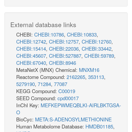
External database links
CHEBI:
CHEBI:10786
,
CHEBI:10833
,
CHEBI:12742
,
CHEBI:12757
,
CHEBI:12760
,
CHEBI:15414
,
CHEBI:22036
,
CHEBI:33442
,
CHEBI:45607
,
CHEBI:527887
,
CHEBI:59789
,
CHEBI:67040
,
CHEBI:8946
MetaNetX (MNX) Chemical:
MNXM16
Reactome Compound:
2162265
,
353113
,
5279190
,
71284
,
77087
KEGG Compound:
C00019
SEED Compound:
cpd00017
InChI Key:
MEFKEPWMEQBLKI-AIRLBKTGSA-
O
BioCyc:
META:S-ADENOSYLMETHIONINE
Human Metabolome Database:
HMDB01185
,