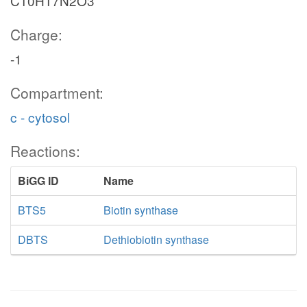
C10H17N2O3
Charge:
-1
Compartment:
c - cytosol
Reactions:
BiGG ID
Name
BTS5
Biotin synthase
DBTS
Dethiobiotin synthase