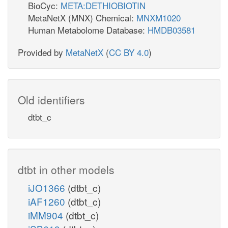
BioCyc:
META:DETHIOBIOTIN
MetaNetX (MNX) Chemical:
MNXM1020
Human Metabolome Database:
HMDB03581
Provided by
MetaNetX
(
CC BY 4.0
)
Old identifiers
dtbt_c
dtbt in other models
iJO1366
(dtbt_c)
iAF1260
(dtbt_c)
iMM904
(dtbt_c)