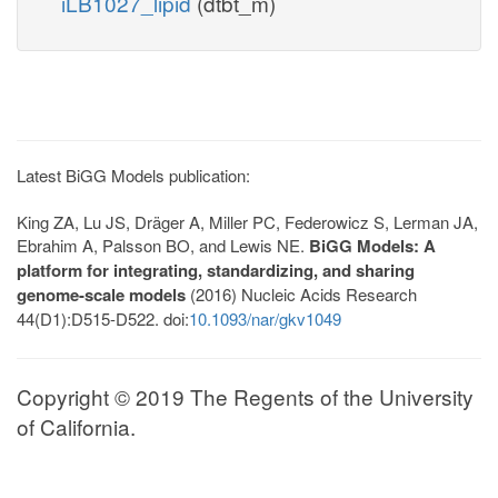
iLB1027_lipid
(dtbt_m)
Latest BiGG Models publication:
King ZA, Lu JS, Dräger A, Miller PC, Federowicz S, Lerman JA,
Ebrahim A, Palsson BO, and Lewis NE.
BiGG Models: A
platform for integrating, standardizing, and sharing
genome-scale models
(2016) Nucleic Acids Research
44(D1):D515-D522. doi:
10.1093/nar/gkv1049
Copyright © 2019 The Regents of the University
of California.