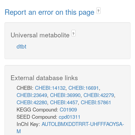
Report an error on this page
?
Universal metabolite
?
dtbt
External database links
CHEBI:
CHEBI:14132
,
CHEBI:16691
,
CHEBI:23649
,
CHEBI:36990
,
CHEBI:42279
,
CHEBI:42280
,
CHEBI:4457
,
CHEBI:57861
KEGG Compound:
C01909
SEED Compound:
cpd01311
InChI Key:
AUTOLBMXDDTRRT-UHFFFAOYSA-
M