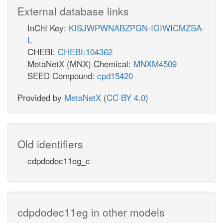
External database links
InChI Key:
KISJWPWNABZPGN-IGIWICMZSA-
L
CHEBI:
CHEBI:104362
MetaNetX (MNX) Chemical:
MNXM4509
SEED Compound:
cpd15420
Provided by
MetaNetX
(
CC BY 4.0
)
Old identifiers
cdpdodec11eg_c
cdpdodec11eg in other models