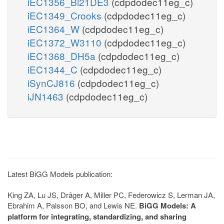
iEC1356_Bl21DE3
(cdpdodec11eg_c)
iEC1349_Crooks
(cdpdodec11eg_c)
iEC1364_W
(cdpdodec11eg_c)
iEC1372_W3110
(cdpdodec11eg_c)
iEC1368_DH5a
(cdpdodec11eg_c)
iEC1344_C
(cdpdodec11eg_c)
iSynCJ816
(cdpdodec11eg_c)
iJN1463
(cdpdodec11eg_c)
Latest BiGG Models publication:
King ZA, Lu JS, Dräger A, Miller PC, Federowicz S, Lerman JA,
Ebrahim A, Palsson BO, and Lewis NE.
BiGG Models: A
platform for integrating, standardizing, and sharing