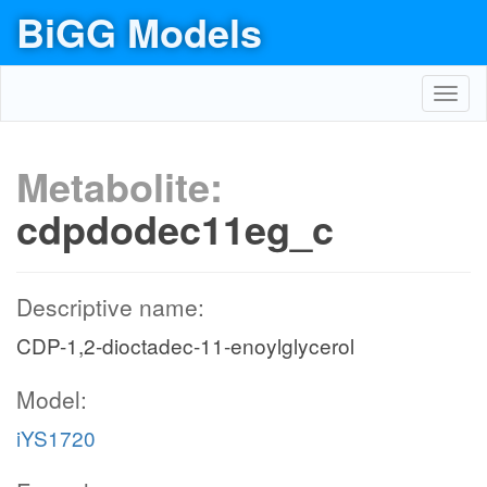
BiGG Models
Toggl
navig
Metabolite:
cdpdodec11eg_c
Descriptive name:
CDP-1,2-dioctadec-11-enoylglycerol
Model:
iYS1720