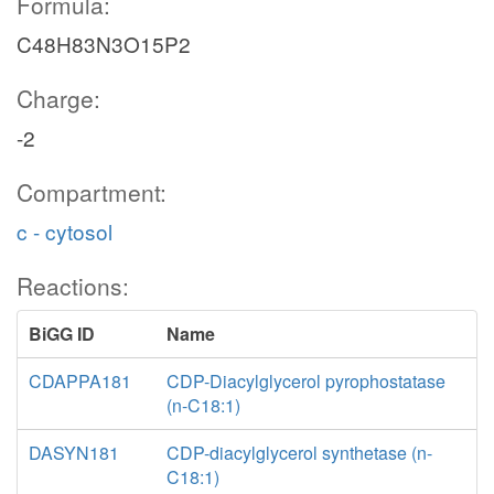
Formula:
C48H83N3O15P2
Charge:
-2
Compartment:
c - cytosol
Reactions:
BiGG ID
Name
CDAPPA181
CDP-Diacylglycerol pyrophostatase
(n-C18:1)
DASYN181
CDP-diacylglycerol synthetase (n-
C18:1)