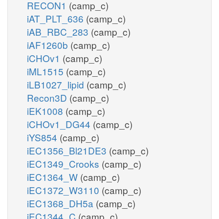
RECON1
(camp_c)
iAT_PLT_636
(camp_c)
iAB_RBC_283
(camp_c)
iAF1260b
(camp_c)
iCHOv1
(camp_c)
iML1515
(camp_c)
iLB1027_lipid
(camp_c)
Recon3D
(camp_c)
iEK1008
(camp_c)
iCHOv1_DG44
(camp_c)
iYS854
(camp_c)
iEC1356_Bl21DE3
(camp_c)
iEC1349_Crooks
(camp_c)
iEC1364_W
(camp_c)
iEC1372_W3110
(camp_c)
iEC1368_DH5a
(camp_c)
iEC1344_C
(camp_c)