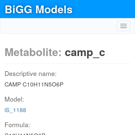
BiGG Models
Toggl
navig
Metabolite:
camp_c
Descriptive name:
CAMP C10H11N5O6P
Model:
iS_1188
Formula: