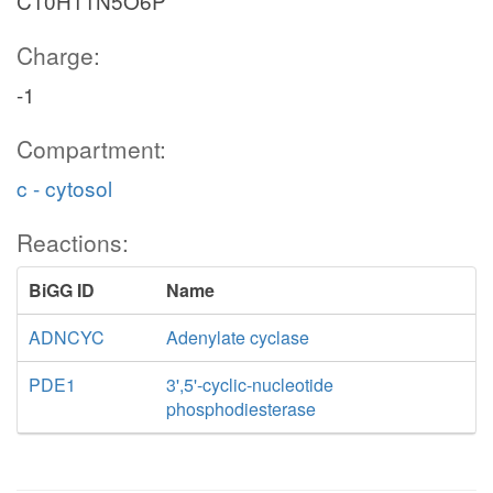
C10H11N5O6P
Charge:
-1
Compartment:
c - cytosol
Reactions:
BiGG ID
Name
ADNCYC
Adenylate cyclase
PDE1
3',5'-cyclic-nucleotide
phosphodiesterase