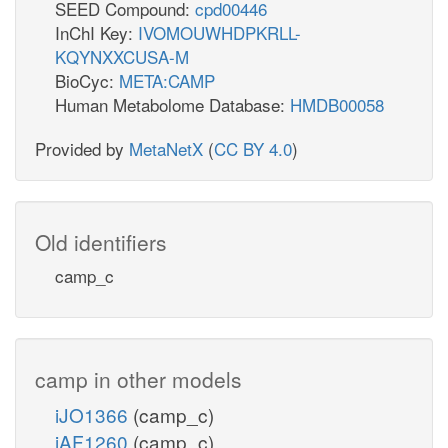
SEED Compound:
cpd00446
InChI Key:
IVOMOUWHDPKRLL-
KQYNXXCUSA-M
BioCyc:
META:CAMP
Human Metabolome Database:
HMDB00058
Provided by
MetaNetX
(
CC BY 4.0
)
Old identifiers
camp_c
camp in other models
iJO1366
(camp_c)
iAF1260
(camp_c)