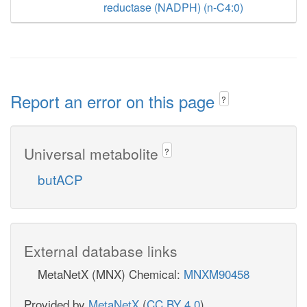
reductase (NADPH) (n-C4:0)
Report an error on this page
?
Universal metabolite
?
butACP
External database links
MetaNetX (MNX) Chemical:
MNXM90458
Provided by
MetaNetX
(
CC BY 4.0
)