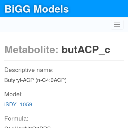
BiGG Models
Toggl
navig
Metabolite:
butACP_c
Descriptive name:
Butyryl-ACP (n-C4:0ACP)
Model:
iSDY_1059
Formula: