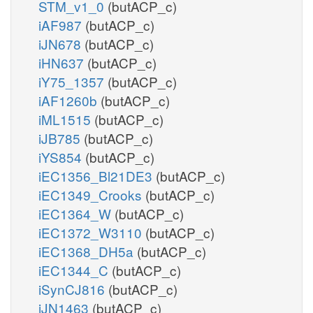
STM_v1_0
(butACP_c)
iAF987
(butACP_c)
iJN678
(butACP_c)
iHN637
(butACP_c)
iY75_1357
(butACP_c)
iAF1260b
(butACP_c)
iML1515
(butACP_c)
iJB785
(butACP_c)
iYS854
(butACP_c)
iEC1356_Bl21DE3
(butACP_c)
iEC1349_Crooks
(butACP_c)
iEC1364_W
(butACP_c)
iEC1372_W3110
(butACP_c)
iEC1368_DH5a
(butACP_c)
iEC1344_C
(butACP_c)
iSynCJ816
(butACP_c)
iJN1463
(butACP_c)