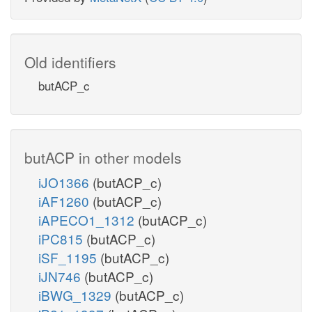
Old identifiers
butACP_c
butACP in other models
iJO1366
(butACP_c)
iAF1260
(butACP_c)
iAPECO1_1312
(butACP_c)
iPC815
(butACP_c)
iSF_1195
(butACP_c)
iJN746
(butACP_c)
iBWG_1329
(butACP_c)