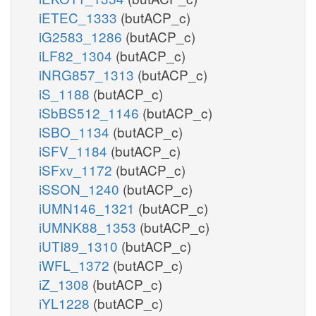
iETEC_1333
(butACP_c)
iG2583_1286
(butACP_c)
iLF82_1304
(butACP_c)
iNRG857_1313
(butACP_c)
iS_1188
(butACP_c)
iSbBS512_1146
(butACP_c)
iSBO_1134
(butACP_c)
iSFV_1184
(butACP_c)
iSFxv_1172
(butACP_c)
iSSON_1240
(butACP_c)
iUMN146_1321
(butACP_c)
iUMNK88_1353
(butACP_c)
iUTI89_1310
(butACP_c)
iWFL_1372
(butACP_c)
iZ_1308
(butACP_c)
iYL1228
(butACP_c)