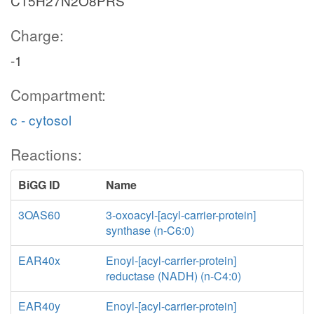
C15H27N2O8PRS
Charge:
-1
Compartment:
c - cytosol
Reactions:
BiGG ID
Name
3OAS60
3-oxoacyl-[acyl-carrier-protein]
synthase (n-C6:0)
EAR40x
Enoyl-[acyl-carrier-protein]
reductase (NADH) (n-C4:0)
EAR40y
Enoyl-[acyl-carrier-protein]