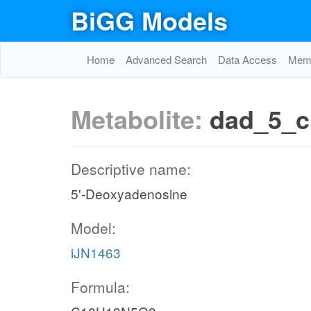
BiGG Models
Home
Advanced Search
Data Access
Memo
Metabolite:
dad_5_c
Descriptive name:
5'-Deoxyadenosine
Model:
iJN1463
Formula: