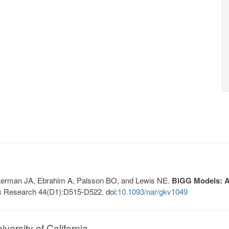
, Lerman JA, Ebrahim A, Palsson BO, and Lewis NE.
BiGG Models: A 
s Research 44(D1):D515-D522. doi:
10.1093/nar/gkv1049
ersity of California.