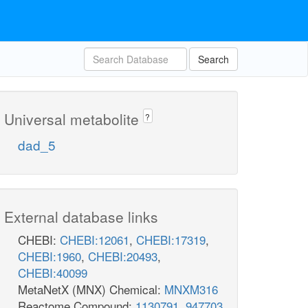
Search
Universal metabolite
?
dad_5
External database links
CHEBI:
CHEBI:12061
,
CHEBI:17319
,
CHEBI:1960
,
CHEBI:20493
,
CHEBI:40099
MetaNetX (MNX) Chemical:
MNXM316
Reactome Compound:
1130791
,
947703