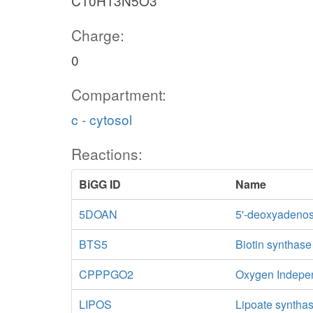
C10H13N5O3
Charge:
0
Compartment:
c - cytosol
Reactions:
BiGG ID
Name
5DOAN
5'-deoxyadenos
BTS5
Biotin synthase
CPPPGO2
Oxygen Indepen
LIPOS
Lipoate syntha