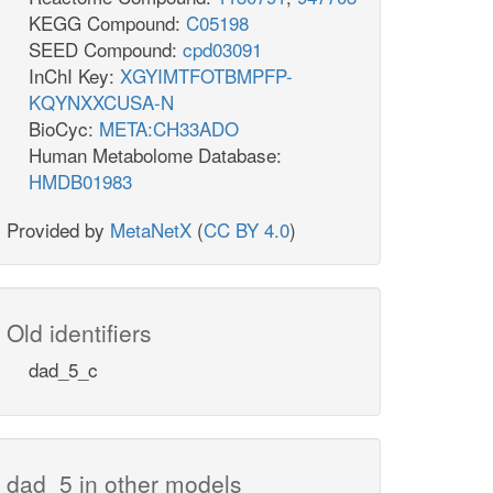
KEGG Compound:
C05198
SEED Compound:
cpd03091
InChI Key:
XGYIMTFOTBMPFP-
KQYNXXCUSA-N
BioCyc:
META:CH33ADO
Human Metabolome Database:
HMDB01983
Provided by
MetaNetX
(
CC BY 4.0
)
Old identifiers
dad_5_c
dad_5 in other models