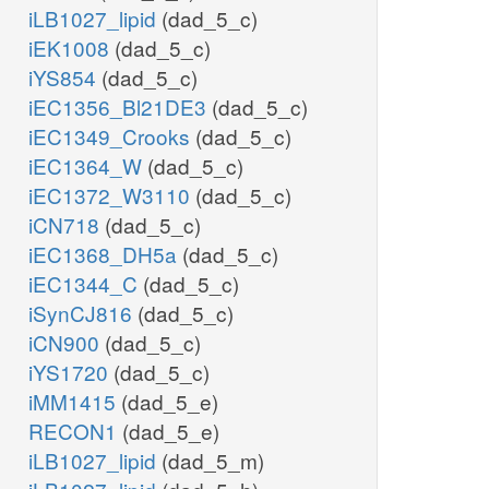
iLB1027_lipid
(dad_5_c)
iEK1008
(dad_5_c)
iYS854
(dad_5_c)
iEC1356_Bl21DE3
(dad_5_c)
iEC1349_Crooks
(dad_5_c)
iEC1364_W
(dad_5_c)
iEC1372_W3110
(dad_5_c)
iCN718
(dad_5_c)
iEC1368_DH5a
(dad_5_c)
iEC1344_C
(dad_5_c)
iSynCJ816
(dad_5_c)
iCN900
(dad_5_c)
iYS1720
(dad_5_c)
iMM1415
(dad_5_e)
RECON1
(dad_5_e)
iLB1027_lipid
(dad_5_m)