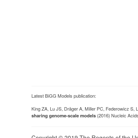
Latest BiGG Models publication:
King ZA, Lu JS, Dräger A, Miller PC, Federowicz S
sharing genome-scale models
(2016) Nucleic Acid
Copyright © 2019 The Regents of the Univ