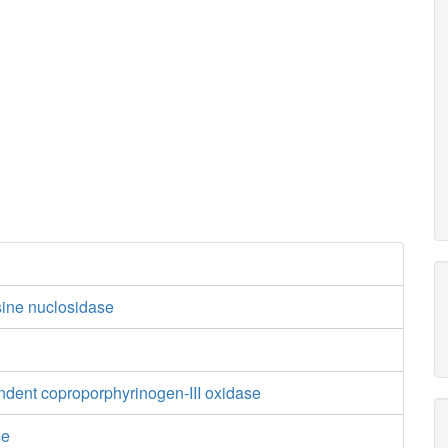
ine nuclosidase
dent coproporphyrinogen-III oxidase
se