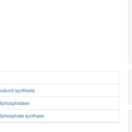
subunit synthesis
diphosphatase
iphosphate synthase