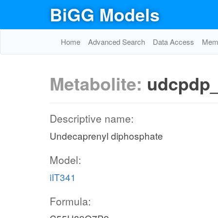
BiGG Models
Home
Advanced Search
Data Access
Memo
Metabolite:
udcpdp
Descriptive name:
Undecaprenyl diphosphate
Model:
iIT341
Formula: