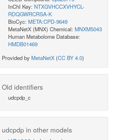
InChI Key:
NTXGVHCCXVHYCL-
RDQGWRCRSA-K
BioCyc:
META:CPD-9649
MetaNetX (MNX) Chemical:
MNXM5043
Human Metabolome Database:
HMDB01469
Provided by
MetaNetX
(
CC BY 4.0
)
Old identifiers
udcpdp_c
udcpdp in other models