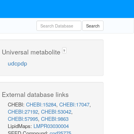
Search
Universal metabolite
?
udcpdp
External database links
CHEBI:
CHEBI:15284
,
CHEBI:17047
,
CHEBI:27192
,
CHEBI:53042
,
CHEBI:57995
,
CHEBI:9863
LipidMaps:
LMPR03030004
SEED Compound:
cpd25775