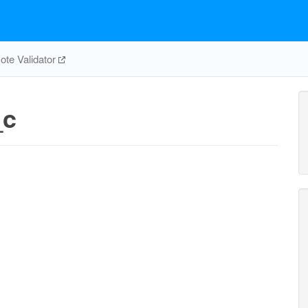
te Validator
_c