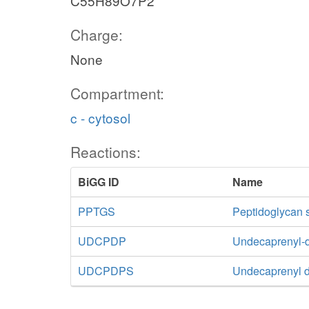
C55H89O7P2
Charge:
None
Compartment:
c - cytosol
Reactions:
BiGG ID
Name
PPTGS
Peptidoglycan 
UDCPDP
Undecaprenyl-
UDCPDPS
Undecaprenyl d