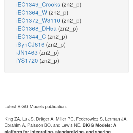
iEC1349_Crooks
(zn2_p)
iEC1364_W
(zn2_p)
iEC1372_W3110
(zn2_p)
iEC1368_DH5a
(zn2_p)
iEC1344_C
(zn2_p)
iSynCJ816
(zn2_p)
iJN1463
(zn2_p)
iYS1720
(zn2_p)
Latest BiGG Models publication:
King ZA, Lu JS, Dräger A, Miller PC, Federowicz S, Lerman JA,
Ebrahim A, Palsson BO, and Lewis NE.
BiGG Models: A
platform for integrating, standardizing, and sharing