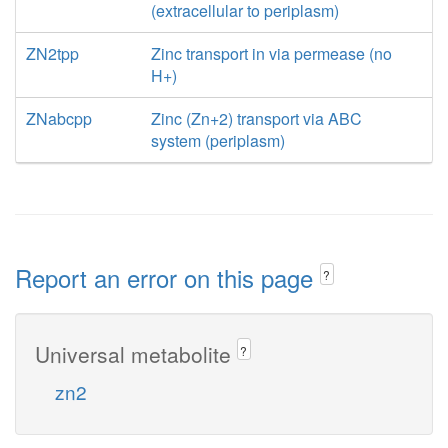
(extracellular to periplasm)
ZN2tpp
Zinc transport in via permease (no
H+)
ZNabcpp
Zinc (Zn+2) transport via ABC
system (periplasm)
Report an error on this page
?
Universal metabolite
?
zn2