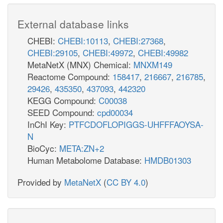
External database links
CHEBI:
CHEBI:10113
,
CHEBI:27368
,
CHEBI:29105
,
CHEBI:49972
,
CHEBI:49982
MetaNetX (MNX) Chemical:
MNXM149
Reactome Compound:
158417
,
216667
,
216785
,
29426
,
435350
,
437093
,
442320
KEGG Compound:
C00038
SEED Compound:
cpd00034
InChI Key:
PTFCDOFLOPIGGS-UHFFFAOYSA-
N
BioCyc:
META:ZN+2
Human Metabolome Database:
HMDB01303
Provided by
MetaNetX
(
CC BY 4.0
)