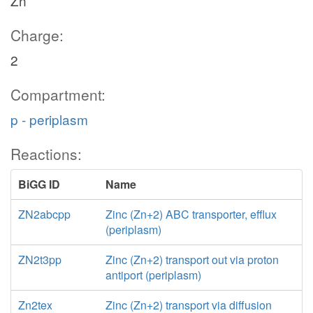
Zn
Charge:
2
Compartment:
p - periplasm
Reactions:
BiGG ID
Name
ZN2abcpp
Zinc (Zn+2) ABC transporter, efflux
(periplasm)
ZN2t3pp
Zinc (Zn+2) transport out via proton
antiport (periplasm)
Zn2tex
Zinc (Zn+2) transport via diffusion