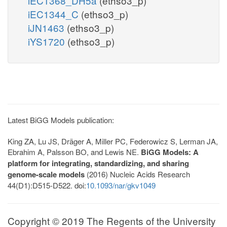
iEC1368_DH5a
(ethso3_p)
iEC1344_C
(ethso3_p)
iJN1463
(ethso3_p)
iYS1720
(ethso3_p)
Latest BiGG Models publication:
King ZA, Lu JS, Dräger A, Miller PC, Federowicz S, Lerman JA,
Ebrahim A, Palsson BO, and Lewis NE.
BiGG Models: A
platform for integrating, standardizing, and sharing
genome-scale models
(2016) Nucleic Acids Research
44(D1):D515-D522. doi:
10.1093/nar/gkv1049
Copyright © 2019 The Regents of the University