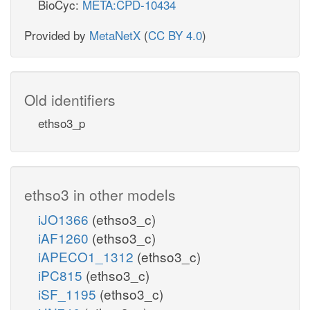
BioCyc:
META:CPD-10434
Provided by
MetaNetX
(
CC BY 4.0
)
Old identifiers
ethso3_p
ethso3 in other models
iJO1366
(ethso3_c)
iAF1260
(ethso3_c)
iAPECO1_1312
(ethso3_c)
iPC815
(ethso3_c)
iSF_1195
(ethso3_c)