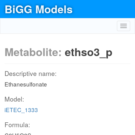
BiGG Models
Toggl
navig
Metabolite:
ethso3_p
Descriptive name:
Ethanesulfonate
Model:
iETEC_1333
Formula: