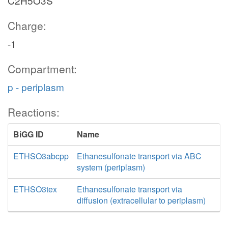
C2H5O3S
Charge:
-1
Compartment:
p - periplasm
Reactions:
BiGG ID
Name
ETHSO3abcpp
Ethanesulfonate transport via ABC
system (periplasm)
ETHSO3tex
Ethanesulfonate transport via
diffusion (extracellular to periplasm)