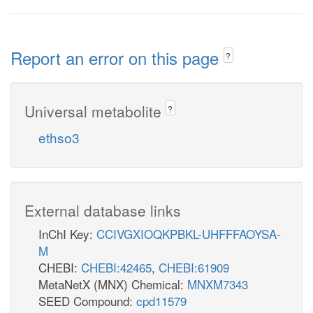
Report an error on this page
?
Universal metabolite
?
ethso3
External database links
InChI Key:
CCIVGXIOQKPBKL-UHFFFAOYSA-
M
CHEBI:
CHEBI:42465
,
CHEBI:61909
MetaNetX (MNX) Chemical:
MNXM7343
SEED Compound:
cpd11579