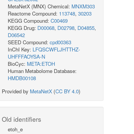
MetaNetX (MNX) Chemical:
MNXM303
Reactome Compound:
113748
,
30203
KEGG Compound:
C00469
KEGG Drug:
D00068
,
D02798
,
D04855
,
D06542
SEED Compound:
cpd00363
InChI Key:
LFQSCWFLJHTTHZ-
UHFFFAOYSA-N
BioCyc:
META:ETOH
Human Metabolome Database:
HMDB00108
Provided by
MetaNetX
(
CC BY 4.0
)
Old identifiers
etoh_e