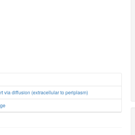
t via diffusion (extracellular to periplasm)
nge