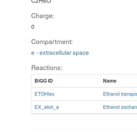
C2H6O
Charge:
0
Compartment:
e - extracellular space
Reactions:
BiGG ID
Name
ETOHtex
Ethanol transpor
EX_etoh_e
Ethanol excha