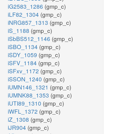
iG2583_1286
(gmp_c)
iLF82_1304
(gmp_c)
iNRG857_1313
(gmp_c)
iS_1188
(gmp_c)
iSbBS512_1146
(gmp_c)
iSBO_1134
(gmp_c)
iSDY_1059
(gmp_c)
iSFV_1184
(gmp_c)
iSFxv_1172
(gmp_c)
iSSON_1240
(gmp_c)
iUMN146_1321
(gmp_c)
iUMNK88_1353
(gmp_c)
iUTI89_1310
(gmp_c)
iWFL_1372
(gmp_c)
iZ_1308
(gmp_c)
iJR904
(gmp_c)