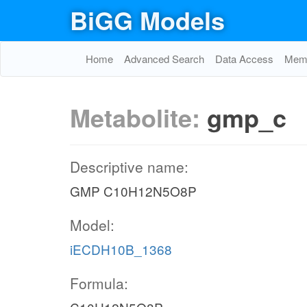
BiGG Models
Home
Advanced Search
Data Access
Memo
Metabolite:
gmp_c
Descriptive name:
GMP C10H12N5O8P
Model:
iECDH10B_1368
Formula: