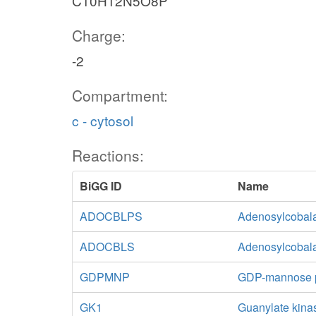
C10H12N5O8P
Charge:
-2
Compartment:
c - cytosol
Reactions:
BiGG ID
Name
ADOCBLPS
Adenosylcobal
ADOCBLS
Adenosylcobala
GDPMNP
GDP-mannose 
GK1
Guanylate kin