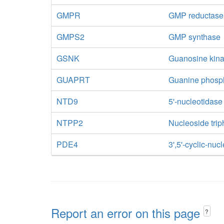
GMPR
GMP reductase
GMPS2
GMP synthase
GSNK
Guanosine kin
GUAPRT
Guanine phosph
NTD9
5'-nucleotidas
NTPP2
Nucleoside tri
PDE4
3',5'-cyclic-nu
Report an error on this page
?