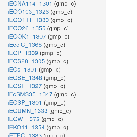
iECNA114_1301
(gmp_c)
iECO103_1326
(gmp_c)
iECO111_1330
(gmp_c)
iECO26_1355
(gmp_c)
iECOK1_1307
(gmp_c)
iEcolC_1368
(gmp_c)
iECP_1309
(gmp_c)
iECS88_1305
(gmp_c)
iECs_1301
(gmp_c)
iECSE_1348
(gmp_c)
iECSF_1327
(gmp_c)
iEcSMS35_1347
(gmp_c)
iECSP_1301
(gmp_c)
iECUMN_1333
(gmp_c)
iECW_1372
(gmp_c)
iEKO11_1354
(gmp_c)
iETEC_1333
(gmp_c)