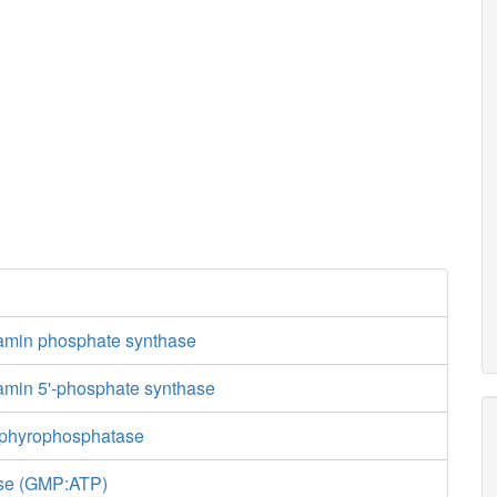
amin phosphate synthase
min 5'-phosphate synthase
phyrophosphatase
ase (GMP:ATP)