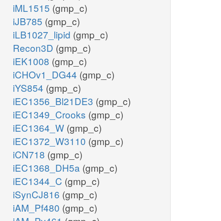
iML1515
(gmp_c)
iJB785
(gmp_c)
iLB1027_lipid
(gmp_c)
Recon3D
(gmp_c)
iEK1008
(gmp_c)
iCHOv1_DG44
(gmp_c)
iYS854
(gmp_c)
iEC1356_Bl21DE3
(gmp_c)
iEC1349_Crooks
(gmp_c)
iEC1364_W
(gmp_c)
iEC1372_W3110
(gmp_c)
iCN718
(gmp_c)
iEC1368_DH5a
(gmp_c)
iEC1344_C
(gmp_c)
iSynCJ816
(gmp_c)
iAM_Pf480
(gmp_c)
iAM_Pv461
(gmp_c)