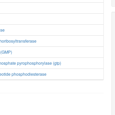
ase
oribosyltransferase
e (GMP)
phosphate pyrophosphorylase (gtp)
cleotide phosphodiesterase