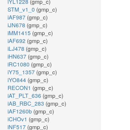
iYL1228
(gmp_c)
STM_v1_0
(gmp_c)
iAF987
(gmp_c)
iJN678
(gmp_c)
iMM1415
(gmp_c)
iAF692
(gmp_c)
iLJ478
(gmp_c)
iHN637
(gmp_c)
iRC1080
(gmp_c)
iY75_1357
(gmp_c)
iYO844
(gmp_c)
RECON1
(gmp_c)
iAT_PLT_636
(gmp_c)
iAB_RBC_283
(gmp_c)
iAF1260b
(gmp_c)
iCHOv1
(gmp_c)
iNF517
(gmp_c)