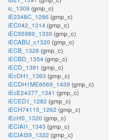
ic_1306
(gmp_c)
iE2348C_1286
(gmp_c)
iEC042_1314
(gmp_c)
iEC55989_1330
(gmp_c)
iECABU_c1320
(gmp_c)
iECB_1328
(gmp_c)
iECBD_1354
(gmp_c)
iECD_1391
(gmp_c)
iEcDH1_1363
(gmp_c)
iECDH1ME8569_1439
(gmp_c)
iEcE24377_1341
(gmp_c)
iECED1_1282
(gmp_c)
iECH74115_1262
(gmp_c)
iEcHS_1320
(gmp_c)
iECIAI1_1343
(gmp_c)
iECIAI39_1322
(gmp_c)