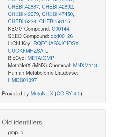
CHEBI:42887
,
CHEBI:42892
,
CHEBI:42979
,
CHEBI:47450
,
CHEBI:5228
,
CHEBI:58115
KEGG Compound:
C00144
SEED Compound:
cpd00126
InChI Key:
RQFCJASXJCIDSX-
UUOKFMHZSA-L
BioCyc:
META:GMP
MetaNetX (MNX) Chemical:
MNXM113
Human Metabolome Database:
HMDB01397
Provided by
MetaNetX
(
CC BY 4.0
)
Old identifiers
gmp_c