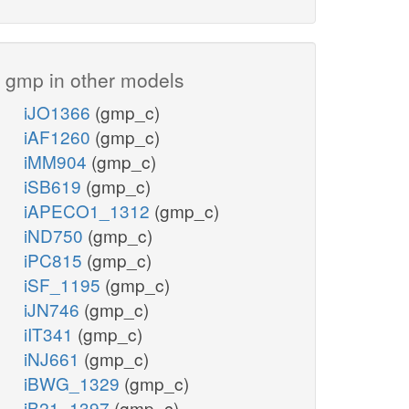
gmp in other models
iJO1366
(gmp_c)
iAF1260
(gmp_c)
iMM904
(gmp_c)
iSB619
(gmp_c)
iAPECO1_1312
(gmp_c)
iND750
(gmp_c)
iPC815
(gmp_c)
iSF_1195
(gmp_c)
iJN746
(gmp_c)
iIT341
(gmp_c)
iNJ661
(gmp_c)
iBWG_1329
(gmp_c)
iB21_1397
(gmp_c)