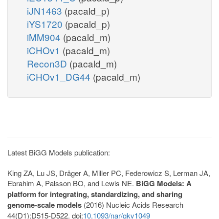
iJN1463
(pacald_p)
iYS1720
(pacald_p)
iMM904
(pacald_m)
iCHOv1
(pacald_m)
Recon3D
(pacald_m)
iCHOv1_DG44
(pacald_m)
Latest BiGG Models publication:
King ZA, Lu JS, Dräger A, Miller PC, Federowicz S, Lerman JA,
Ebrahim A, Palsson BO, and Lewis NE.
BiGG Models: A
platform for integrating, standardizing, and sharing
genome-scale models
(2016) Nucleic Acids Research
44(D1):D515-D522. doi:
10.1093/nar/gkv1049