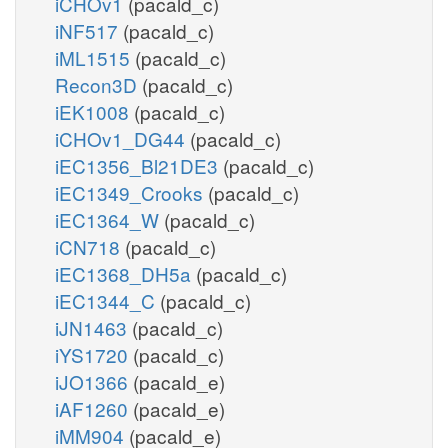
iCHOv1
(pacald_c)
iNF517
(pacald_c)
iML1515
(pacald_c)
Recon3D
(pacald_c)
iEK1008
(pacald_c)
iCHOv1_DG44
(pacald_c)
iEC1356_Bl21DE3
(pacald_c)
iEC1349_Crooks
(pacald_c)
iEC1364_W
(pacald_c)
iCN718
(pacald_c)
iEC1368_DH5a
(pacald_c)
iEC1344_C
(pacald_c)
iJN1463
(pacald_c)
iYS1720
(pacald_c)
iJO1366
(pacald_e)
iAF1260
(pacald_e)
iMM904
(pacald_e)