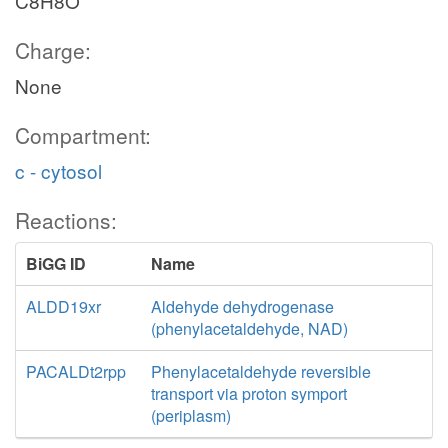
C8H8O
Charge:
None
Compartment:
c - cytosol
Reactions:
BiGG ID
Name
ALDD19xr
Aldehyde dehydrogenase
(phenylacetaldehyde, NAD)
PACALDt2rpp
Phenylacetaldehyde reversible
transport via proton symport
(periplasm)