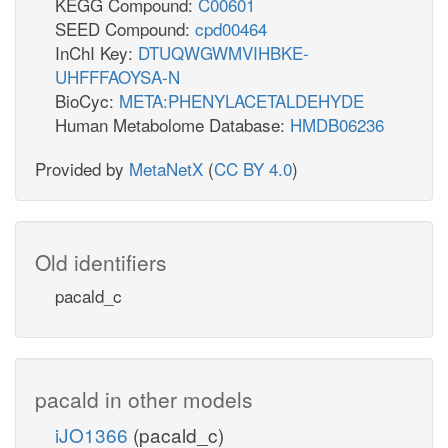
KEGG Compound:
C00601
SEED Compound:
cpd00464
InChI Key:
DTUQWGWMVIHBKE-
UHFFFAOYSA-N
BioCyc:
META:PHENYLACETALDEHYDE
Human Metabolome Database:
HMDB06236
Provided by
MetaNetX
(
CC BY 4.0
)
Old identifiers
pacald_c
pacald in other models
iJO1366
(pacald_c)