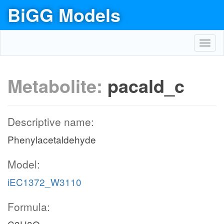
BiGG Models
Toggl
navig
Metabolite:
pacald_c
Descriptive name:
Phenylacetaldehyde
Model:
iEC1372_W3110
Formula: