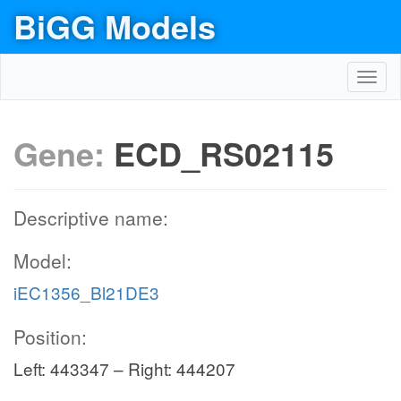
BiGG Models
Toggl
navig
Gene:
ECD_RS02115
Descriptive name:
Model:
iEC1356_Bl21DE3
Position:
Left: 443347 – Right: 444207