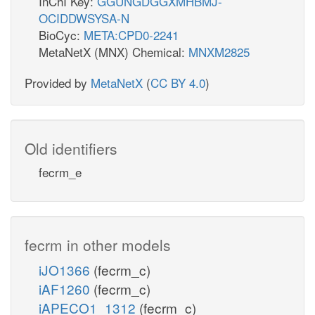
InChI Key:
GGUNGDGGXMHBMJ-
OCIDDWSYSA-N
BioCyc:
META:CPD0-2241
MetaNetX (MNX) Chemical:
MNXM2825
Provided by
MetaNetX
(
CC BY 4.0
)
Old identifiers
fecrm_e
fecrm in other models
iJO1366
(fecrm_c)
iAF1260
(fecrm_c)
iAPECO1_1312
(fecrm_c)