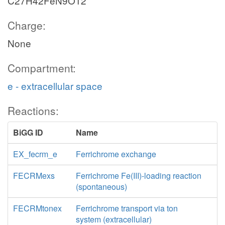
C27H42FeN9O12
Charge:
None
Compartment:
e - extracellular space
Reactions:
BiGG ID
Name
EX_fecrm_e
Ferrichrome exchange
FECRMexs
Ferrichrome Fe(III)-loading reaction
(spontaneous)
FECRMtonex
Ferrichrome transport via ton
system (extracellular)