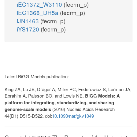
iEC1372_W3110
(fecrm_p)
iEC1368_DH5a
(fecrm_p)
iJN1463
(fecrm_p)
iYS1720
(fecrm_p)
Latest BiGG Models publication:
King ZA, Lu JS, Dräger A, Miller PC, Federowicz S, Lerman JA,
Ebrahim A, Palsson BO, and Lewis NE.
BiGG Models: A
platform for integrating, standardizing, and sharing
genome-scale models
(2016) Nucleic Acids Research
44(D1):D515-D522. doi:
10.1093/nar/gkv1049