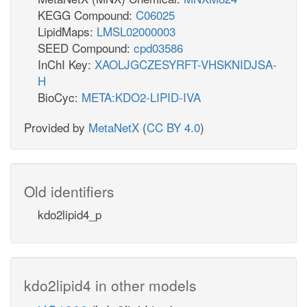
KEGG Compound:
C06025
LipidMaps:
LMSL02000003
SEED Compound:
cpd03586
InChI Key:
XAOLJGCZESYRFT-VHSKNIDJSA-
H
BioCyc:
META:KDO2-LIPID-IVA
Provided by
MetaNetX
(
CC BY 4.0
)
Old identifiers
kdo2lipid4_p
kdo2lipid4 in other models