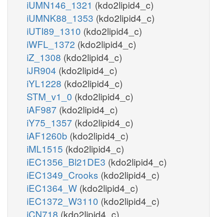
iUMN146_1321
(kdo2lipid4_c)
iUMNK88_1353
(kdo2lipid4_c)
iUTI89_1310
(kdo2lipid4_c)
iWFL_1372
(kdo2lipid4_c)
iZ_1308
(kdo2lipid4_c)
iJR904
(kdo2lipid4_c)
iYL1228
(kdo2lipid4_c)
STM_v1_0
(kdo2lipid4_c)
iAF987
(kdo2lipid4_c)
iY75_1357
(kdo2lipid4_c)
iAF1260b
(kdo2lipid4_c)
iML1515
(kdo2lipid4_c)
iEC1356_Bl21DE3
(kdo2lipid4_c)
iEC1349_Crooks
(kdo2lipid4_c)
iEC1364_W
(kdo2lipid4_c)
iEC1372_W3110
(kdo2lipid4_c)
iCN718
(kdo2lipid4_c)