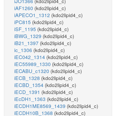
iJO1366
(kdo2lipid4_c)
iAF1260
(kdo2lipid4_c)
iAPECO1_1312
(kdo2lipid4_c)
iPC815
(kdo2lipid4_c)
iSF_1195
(kdo2lipid4_c)
iBWG_1329
(kdo2lipid4_c)
iB21_1397
(kdo2lipid4_c)
ic_1306
(kdo2lipid4_c)
iEC042_1314
(kdo2lipid4_c)
iEC55989_1330
(kdo2lipid4_c)
iECABU_c1320
(kdo2lipid4_c)
iECB_1328
(kdo2lipid4_c)
iECBD_1354
(kdo2lipid4_c)
iECD_1391
(kdo2lipid4_c)
iEcDH1_1363
(kdo2lipid4_c)
iECDH1ME8569_1439
(kdo2lipid4_c)
iECDH10B_1368
(kdo2lipid4_c)