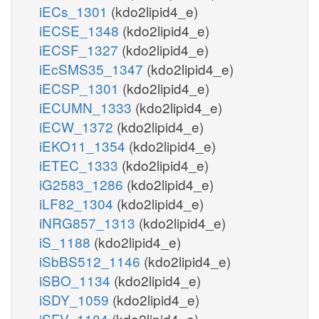
iECs_1301
(kdo2lipid4_e)
iECSE_1348
(kdo2lipid4_e)
iECSF_1327
(kdo2lipid4_e)
iEcSMS35_1347
(kdo2lipid4_e)
iECSP_1301
(kdo2lipid4_e)
iECUMN_1333
(kdo2lipid4_e)
iECW_1372
(kdo2lipid4_e)
iEKO11_1354
(kdo2lipid4_e)
iETEC_1333
(kdo2lipid4_e)
iG2583_1286
(kdo2lipid4_e)
iLF82_1304
(kdo2lipid4_e)
iNRG857_1313
(kdo2lipid4_e)
iS_1188
(kdo2lipid4_e)
iSbBS512_1146
(kdo2lipid4_e)
iSBO_1134
(kdo2lipid4_e)
iSDY_1059
(kdo2lipid4_e)
iSFV_1184
(kdo2lipid4_e)