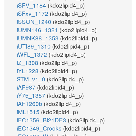
iSFV_1184
(kdo2lipid4_p)
iSFxv_1172
(kdo2lipid4_p)
iSSON_1240
(kdo2lipid4_p)
iUMN146_1321
(kdo2lipid4_p)
iUMNK88_1353
(kdo2lipid4_p)
iUTI89_1310
(kdo2lipid4_p)
iWFL_1372
(kdo2lipid4_p)
iZ_1308
(kdo2lipid4_p)
iYL1228
(kdo2lipid4_p)
STM_v1_0
(kdo2lipid4_p)
iAF987
(kdo2lipid4_p)
iY75_1357
(kdo2lipid4_p)
iAF1260b
(kdo2lipid4_p)
iML1515
(kdo2lipid4_p)
iEC1356_Bl21DE3
(kdo2lipid4_p)
iEC1349_Crooks
(kdo2lipid4_p)