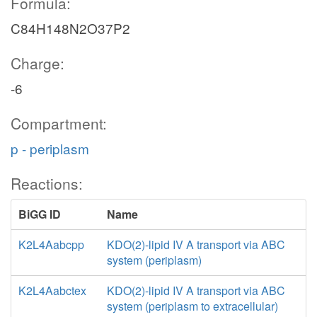
Formula:
C84H148N2O37P2
Charge:
-6
Compartment:
p - periplasm
Reactions:
BiGG ID
Name
K2L4Aabcpp
KDO(2)-lipid IV A transport via ABC
system (periplasm)
K2L4Aabctex
KDO(2)-lipid IV A transport via ABC
system (periplasm to extracellular)