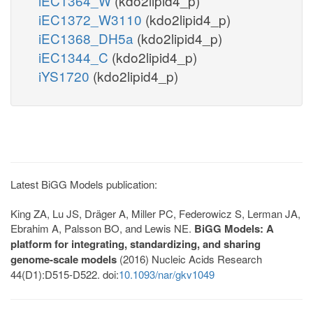
iEC1364_W
(kdo2lipid4_p)
iEC1372_W3110
(kdo2lipid4_p)
iEC1368_DH5a
(kdo2lipid4_p)
iEC1344_C
(kdo2lipid4_p)
iYS1720
(kdo2lipid4_p)
Latest BiGG Models publication:
King ZA, Lu JS, Dräger A, Miller PC, Federowicz S, Lerman JA,
Ebrahim A, Palsson BO, and Lewis NE.
BiGG Models: A
platform for integrating, standardizing, and sharing
genome-scale models
(2016) Nucleic Acids Research
44(D1):D515-D522. doi:
10.1093/nar/gkv1049