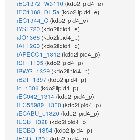
iEC1372_W3110
(kdo2lipid4_e)
iEC1368_DH5a
(kdo2lipid4_e)
iEC1344_C
(kdo2lipid4_e)
iYS1720
(kdo2lipid4_e)
iJO1366
(kdo2lipid4_p)
iAF1260
(kdo2lipid4_p)
iAPECO1_1312
(kdo2lipid4_p)
iSF_1195
(kdo2lipid4_p)
iBWG_1329
(kdo2lipid4_p)
iB21_1397
(kdo2lipid4_p)
ic_1306
(kdo2lipid4_p)
iEC042_1314
(kdo2lipid4_p)
iEC55989_1330
(kdo2lipid4_p)
iECABU_c1320
(kdo2lipid4_p)
iECB_1328
(kdo2lipid4_p)
iECBD_1354
(kdo2lipid4_p)
iECD_1391
(kdo2lipid4_p)