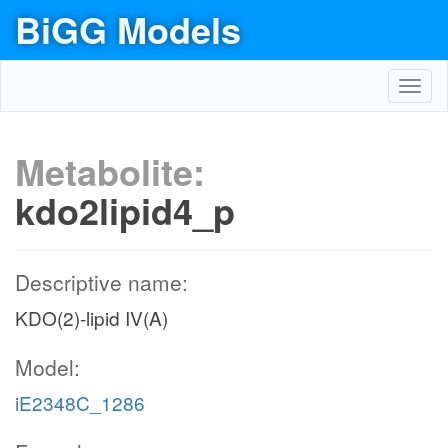
BiGG Models
Toggl
navig
Metabolite:
kdo2lipid4_p
Descriptive name:
KDO(2)-lipid IV(A)
Model:
iE2348C_1286