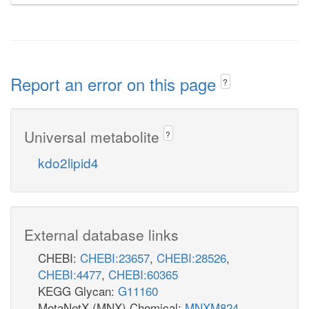
Report an error on this page
?
Universal metabolite
?
kdo2lipid4
External database links
CHEBI:
CHEBI:23657
,
CHEBI:28526
,
CHEBI:4477
,
CHEBI:60365
KEGG Glycan:
G11160
MetaNetX (MNX) Chemical:
MNXM824