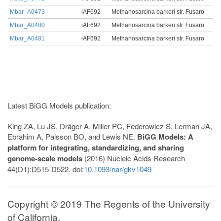
Mbar_A0473
iAF692
Methanosarcina barkeri str. Fusaro
Mbar_A0480
iAF692
Methanosarcina barkeri str. Fusaro
Mbar_A0481
iAF692
Methanosarcina barkeri str. Fusaro
Latest BiGG Models publication:
King ZA, Lu JS, Dräger A, Miller PC, Federowicz S, Lerman JA,
Ebrahim A, Palsson BO, and Lewis NE.
BiGG Models: A
platform for integrating, standardizing, and sharing
genome-scale models
(2016) Nucleic Acids Research
44(D1):D515-D522. doi:
10.1093/nar/gkv1049
Copyright © 2019 The Regents of the University
of California.