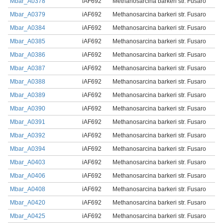
Mbar_A0378
iAF692
Methanosarcina barkeri str. Fusaro
Mbar_A0379
iAF692
Methanosarcina barkeri str. Fusaro
Mbar_A0384
iAF692
Methanosarcina barkeri str. Fusaro
Mbar_A0385
iAF692
Methanosarcina barkeri str. Fusaro
Mbar_A0386
iAF692
Methanosarcina barkeri str. Fusaro
Mbar_A0387
iAF692
Methanosarcina barkeri str. Fusaro
Mbar_A0388
iAF692
Methanosarcina barkeri str. Fusaro
Mbar_A0389
iAF692
Methanosarcina barkeri str. Fusaro
Mbar_A0390
iAF692
Methanosarcina barkeri str. Fusaro
Mbar_A0391
iAF692
Methanosarcina barkeri str. Fusaro
Mbar_A0392
iAF692
Methanosarcina barkeri str. Fusaro
Mbar_A0394
iAF692
Methanosarcina barkeri str. Fusaro
Mbar_A0403
iAF692
Methanosarcina barkeri str. Fusaro
Mbar_A0406
iAF692
Methanosarcina barkeri str. Fusaro
Mbar_A0408
iAF692
Methanosarcina barkeri str. Fusaro
Mbar_A0420
iAF692
Methanosarcina barkeri str. Fusaro
Mbar_A0425
iAF692
Methanosarcina barkeri str. Fusaro