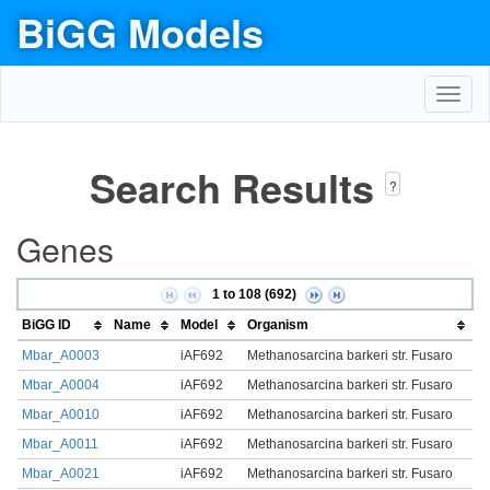
BiGG Models
Toggl
navig
Search Results
?
Genes
1 to 108 (692)
BiGG ID
Name
Model
Organism
Mbar_A0003
iAF692
Methanosarcina barkeri str. Fusaro
Mbar_A0004
iAF692
Methanosarcina barkeri str. Fusaro
Mbar_A0010
iAF692
Methanosarcina barkeri str. Fusaro
Mbar_A0011
iAF692
Methanosarcina barkeri str. Fusaro
Mbar_A0021
iAF692
Methanosarcina barkeri str. Fusaro