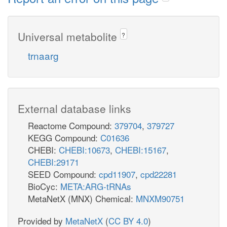
Universal metabolite
?
trnaarg
External database links
Reactome Compound:
379704
,
379727
KEGG Compound:
C01636
CHEBI:
CHEBI:10673
,
CHEBI:15167
,
CHEBI:29171
SEED Compound:
cpd11907
,
cpd22281
BioCyc:
META:ARG-tRNAs
MetaNetX (MNX) Chemical:
MNXM90751
Provided by
MetaNetX
(
CC BY 4.0
)