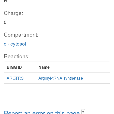
R
Charge:
0
Compartment:
c - cytosol
Reactions:
BiGG ID
Name
ARGTRS
Arginyl-tRNA synthetase
Report an error on this page
?