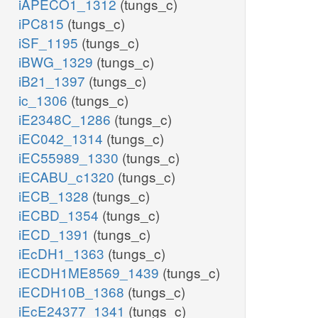
iAPECO1_1312
(tungs_c)
iPC815
(tungs_c)
iSF_1195
(tungs_c)
iBWG_1329
(tungs_c)
iB21_1397
(tungs_c)
ic_1306
(tungs_c)
iE2348C_1286
(tungs_c)
iEC042_1314
(tungs_c)
iEC55989_1330
(tungs_c)
iECABU_c1320
(tungs_c)
iECB_1328
(tungs_c)
iECBD_1354
(tungs_c)
iECD_1391
(tungs_c)
iEcDH1_1363
(tungs_c)
iECDH1ME8569_1439
(tungs_c)
iECDH10B_1368
(tungs_c)
iEcE24377_1341
(tungs_c)