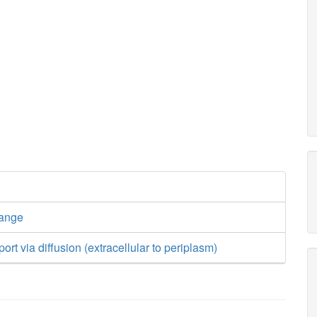
hange
ort via diffusion (extracellular to periplasm)