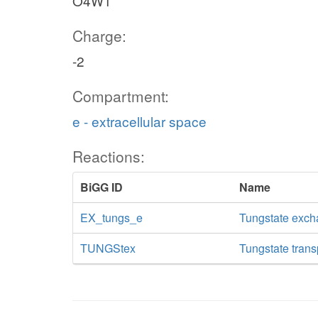
O4W1
Charge:
-2
Compartment:
e - extracellular space
Reactions:
BiGG ID
Name
EX_tungs_e
Tungstate exc
TUNGStex
Tungstate transp