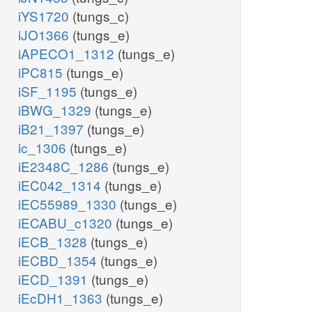
iYS1720
(tungs_c)
iJO1366
(tungs_e)
iAPECO1_1312
(tungs_e)
iPC815
(tungs_e)
iSF_1195
(tungs_e)
iBWG_1329
(tungs_e)
iB21_1397
(tungs_e)
ic_1306
(tungs_e)
iE2348C_1286
(tungs_e)
iEC042_1314
(tungs_e)
iEC55989_1330
(tungs_e)
iECABU_c1320
(tungs_e)
iECB_1328
(tungs_e)
iECBD_1354
(tungs_e)
iECD_1391
(tungs_e)
iEcDH1_1363
(tungs_e)