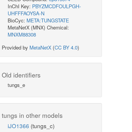
InChI Key:
PBYZMCDFOULPGH-
UHFFFAOYSA-N
BioCyc:
META:TUNGSTATE
MetaNetX (MNX) Chemical:
MNXM88308
Provided by
MetaNetX
(
CC BY 4.0
)
Old identifiers
tungs_e
tungs in other models
iJO1366
(tungs_c)