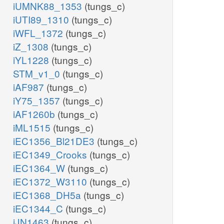
iUMNK88_1353
(tungs_c)
iUTI89_1310
(tungs_c)
iWFL_1372
(tungs_c)
iZ_1308
(tungs_c)
iYL1228
(tungs_c)
STM_v1_0
(tungs_c)
iAF987
(tungs_c)
iY75_1357
(tungs_c)
iAF1260b
(tungs_c)
iML1515
(tungs_c)
iEC1356_Bl21DE3
(tungs_c)
iEC1349_Crooks
(tungs_c)
iEC1364_W
(tungs_c)
iEC1372_W3110
(tungs_c)
iEC1368_DH5a
(tungs_c)
iEC1344_C
(tungs_c)
iJN1463
(tungs_c)