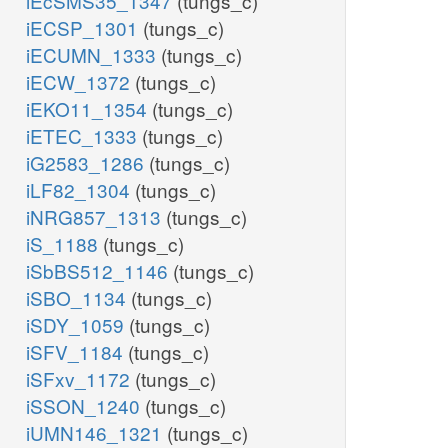
iEcSMS35_1347
(tungs_c)
iECSP_1301
(tungs_c)
iECUMN_1333
(tungs_c)
iECW_1372
(tungs_c)
iEKO11_1354
(tungs_c)
iETEC_1333
(tungs_c)
iG2583_1286
(tungs_c)
iLF82_1304
(tungs_c)
iNRG857_1313
(tungs_c)
iS_1188
(tungs_c)
iSbBS512_1146
(tungs_c)
iSBO_1134
(tungs_c)
iSDY_1059
(tungs_c)
iSFV_1184
(tungs_c)
iSFxv_1172
(tungs_c)
iSSON_1240
(tungs_c)
iUMN146_1321
(tungs_c)