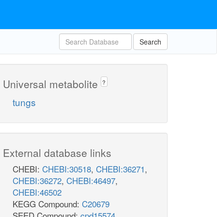
Search
Universal metabolite
?
tungs
External database links
CHEBI:
CHEBI:30518
,
CHEBI:36271
,
CHEBI:36272
,
CHEBI:46497
,
CHEBI:46502
KEGG Compound:
C20679
SEED Compound:
cpd15574