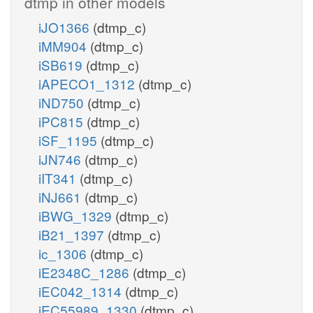
dtmp in other models
iJO1366
(dtmp_c)
iMM904
(dtmp_c)
iSB619
(dtmp_c)
iAPECO1_1312
(dtmp_c)
iND750
(dtmp_c)
iPC815
(dtmp_c)
iSF_1195
(dtmp_c)
iJN746
(dtmp_c)
iIT341
(dtmp_c)
iNJ661
(dtmp_c)
iBWG_1329
(dtmp_c)
iB21_1397
(dtmp_c)
ic_1306
(dtmp_c)
iE2348C_1286
(dtmp_c)
iEC042_1314
(dtmp_c)
iEC55989_1330
(dtmp_c)