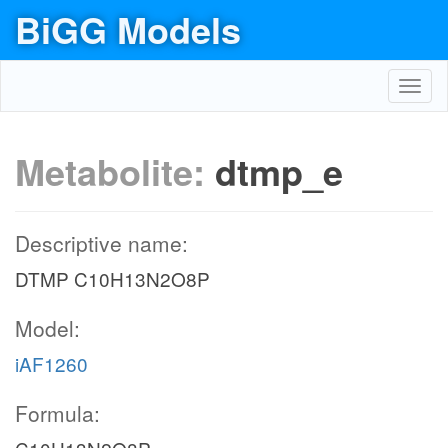
BiGG Models
Toggl
navig
Metabolite:
dtmp_e
Descriptive name:
DTMP C10H13N2O8P
Model:
iAF1260
Formula: