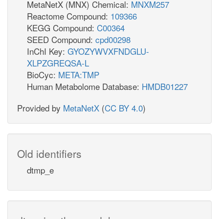
MetaNetX (MNX) Chemical:
MNXM257
Reactome Compound:
109366
KEGG Compound:
C00364
SEED Compound:
cpd00298
InChI Key:
GYOZYWVXFNDGLU-
XLPZGREQSA-L
BioCyc:
META:TMP
Human Metabolome Database:
HMDB01227
Provided by
MetaNetX
(
CC BY 4.0
)
Old identifiers
dtmp_e